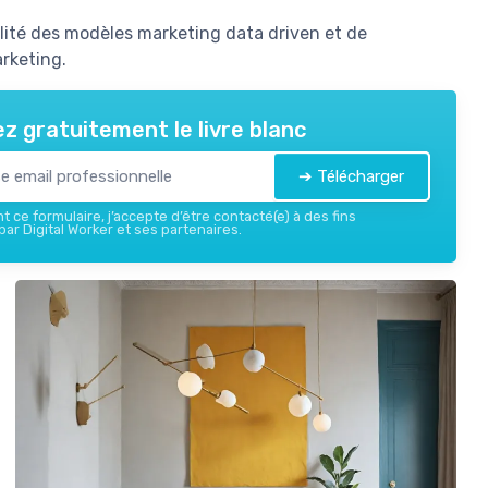
lité des modèles marketing data driven et de
arketing.
z gratuitement le livre blanc
➔ Télécharger
 ce formulaire, j’accepte d’être contacté(e) à des fins
ar Digital Worker et ses partenaires.