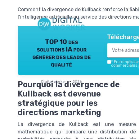
Comment la divergence de Kullback renforce la fiabi
l’intelligence artificielle au service des directions m
Télécharge
TOP 10 des
solutions IA pour
générer des leads de
*
En remplissant
qualité
commerciales p
Digital Worker — 2026
Pourquoi la divergence de
Kullback est devenue
stratégique pour les
directions marketing
La divergence de Kullback est une mesure
mathématique qui compare une distribution de