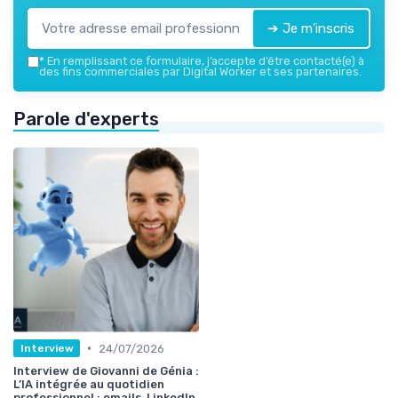
➔ Je m'inscris
*
En remplissant ce formulaire, j’accepte d’être contacté(e) à
des fins commerciales par Digital Worker et ses partenaires.
Parole d'experts
•
24/07/2026
Interview
Interview de Giovanni de Génia :
L’IA intégrée au quotidien
professionnel : emails, LinkedIn