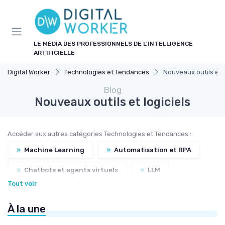
Panneau de gestion des cookies
LE MÉDIA DES PROFESSIONNELS DE L'INTELLIGENCE
ARTIFICIELLE
Digital Worker
Technologies et Tendances
Nouveaux outils et l
Blog
Nouveaux outils et logiciels
Accéder aux autres catégories Technologies et Tendances :
»
Machine Learning
»
Automatisation et RPA
»
Chatbots et agents virtuels
»
LLM
Tout voir
»
Traitement du langage naturel
À la une