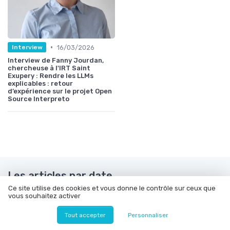
•
16/03/2026
Interview
Interview de Fanny Jourdan,
chercheuse à l'IRT Saint
Exupery : Rendre les LLMs
explicables : retour
d’expérience sur le projet Open
Source Interpreto
Les articles par date
Ce site utilise des cookies et vous donne le contrôle sur ceux que
Septembre 2019
Mars 2020
vous souhaitez activer
Mai 2020
Juin 2020
Tout accepter
Personnaliser
Août 2020
Septembre 2020