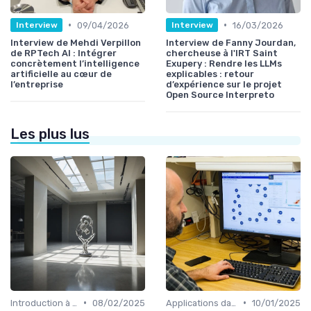
•
•
09/04/2026
16/03/2026
Interview
Interview
Interview de Mehdi Verpillon
Interview de Fanny Jourdan,
de RPTech AI : Intégrer
chercheuse à l'IRT Saint
concrètement l’intelligence
Exupery : Rendre les LLMs
artificielle au cœur de
explicables : retour
l’entreprise
d’expérience sur le projet
Open Source Interpreto
Les plus lus
•
•
Introduction à l'IA
08/02/2025
Applications dans le quotidien
10/01/2025