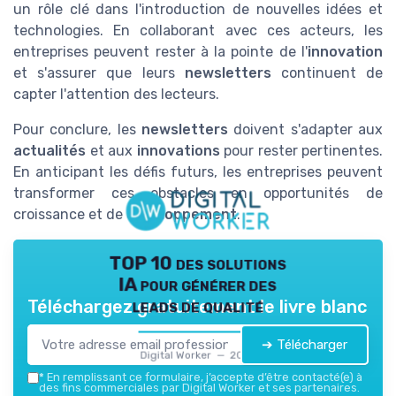
un rôle clé dans l'introduction de nouvelles idées et
technologies. En collaborant avec ces acteurs, les
entreprises peuvent rester à la pointe de l'
innovation
et s'assurer que leurs
newsletters
continuent de
capter l'attention des lecteurs.
Pour conclure, les
newsletters
doivent s'adapter aux
actualités
et aux
innovations
pour rester pertinentes.
En anticipant les défis futurs, les entreprises peuvent
transformer ces obstacles en opportunités de
croissance et de
développement
.
TOP 10 des solutions
IA pour générer des
leads de qualité
Téléchargez gratuitement le livre blanc
➔ Télécharger
Digital Worker — 2026
*
En remplissant ce formulaire, j’accepte d’être contacté(e) à
des fins commerciales par Digital Worker et ses partenaires.