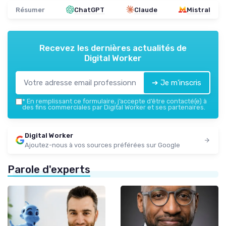
Résumer
ChatGPT
Claude
Mistral
Recevez les dernières actualités de
Digital Worker
➔ Je m'inscris
*
En remplissant ce formulaire, j’accepte d’être contacté(e) à
des fins commerciales par Digital Worker et ses partenaires.
Digital Worker
Ajoutez-nous à vos sources préférées sur Google
Parole d'experts