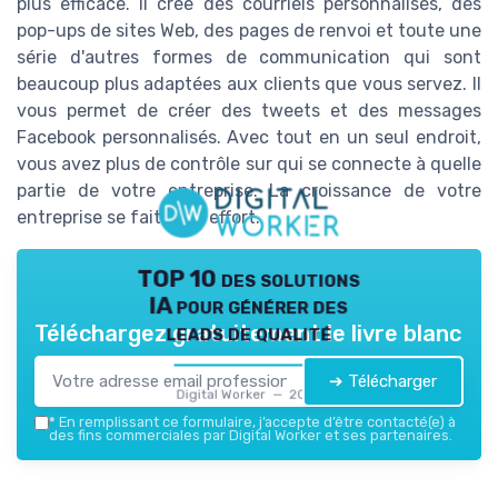
plus efficace. Il crée des courriels personnalisés, des
pop-ups de sites Web, des pages de renvoi et toute une
série d'autres formes de communication qui sont
beaucoup plus adaptées aux clients que vous servez. Il
vous permet de créer des tweets et des messages
Facebook personnalisés. Avec tout en un seul endroit,
vous avez plus de contrôle sur qui se connecte à quelle
partie de votre entreprise. La croissance de votre
entreprise se fait sans effort.
TOP 10 des solutions
IA pour générer des
leads de qualité
Téléchargez gratuitement le livre blanc
➔ Télécharger
Digital Worker — 2026
*
En remplissant ce formulaire, j’accepte d’être contacté(e) à
des fins commerciales par Digital Worker et ses partenaires.