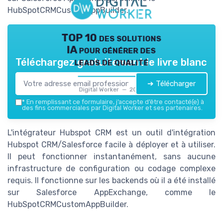
HubSpotCRMCustomAppBuilder.
TOP 10 des solutions
IA pour générer des
leads de qualité
Téléchargez gratuitement le livre blanc
➔ Télécharger
Digital Worker — 2026
*
En remplissant ce formulaire, j’accepte d’être contacté(e) à
des fins commerciales par Digital Worker et ses partenaires.
L'intégrateur Hubspot CRM est un outil d'intégration
Hubspot CRM/Salesforce facile à déployer et à utiliser.
Il peut fonctionner instantanément, sans aucune
infrastructure de configuration ou codage complexe
requis. Il fonctionne sur les backends où il a été installé
sur Salesforce AppExchange, comme le
HubSpotCRMCustomAppBuilder.