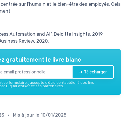
r centrée sur l'humain et le bien-être des employés. Cela
ement.
ss Automation and AI", Deloitte Insights, 2019
Business Review, 2020.
z gratuitement le livre blanc
➔ Télécharger
 ce formulaire, j’accepte d’être contacté(e) à des fins
ar Digital Worker et ses partenaires.
23
• Mis à jour le
10/01/2025