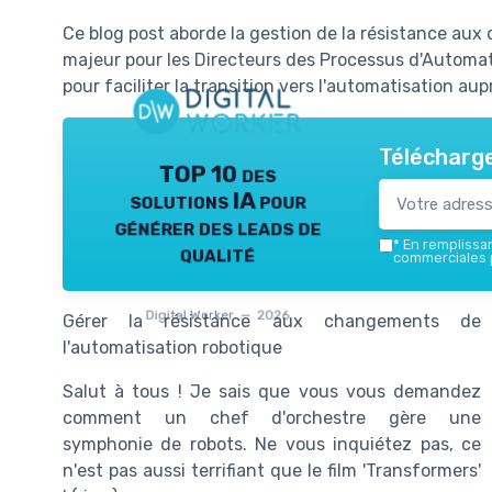
Ce blog post aborde la gestion de la résistance aux
majeur pour les Directeurs des Processus d'Automat
pour faciliter la transition vers l'automatisation au
Télécharge
TOP 10 des
solutions IA pour
générer des leads de
*
En remplissant
qualité
commerciales p
Digital Worker — 2026
Gérer la résistance aux changements de
l'automatisation robotique
Salut à tous ! Je sais que vous vous demandez
comment un chef d'orchestre gère une
symphonie de robots. Ne vous inquiétez pas, ce
n'est pas aussi terrifiant que le film 'Transformers'