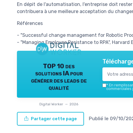
En dépit de l'automatisation, l'entreprise doit reste
contribuera à une meilleure acceptation du chang
Références
- "Successful change management for Robotic Proce
- "Managing Employee Resistance to RPA", Harvard 
Télécharge
TOP 10 des
solutions IA pour
générer des leads de
*
En remplissant
qualité
commerciales p
Digital Worker — 2026
Publié le
09/10/20
Partager cette page