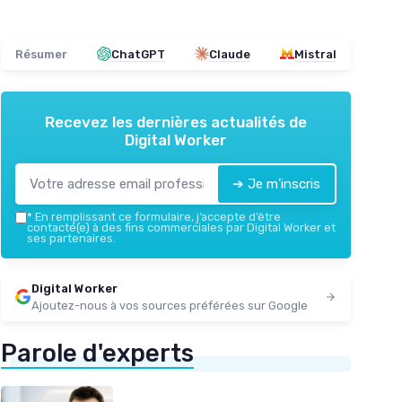
Résumer
ChatGPT
Claude
Mistral
Recevez les dernières actualités de
Digital Worker
➔ Je m'inscris
*
En remplissant ce formulaire, j’accepte d’être
contacté(e) à des fins commerciales par Digital Worker et
ses partenaires.
Digital Worker
Ajoutez-nous à vos sources préférées sur Google
Parole d'experts