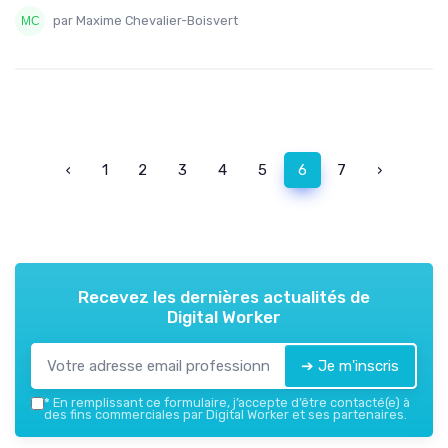
par Maxime Chevalier-Boisvert
‹
1
2
3
4
5
6
7
›
Recevez les dernières actualités de
Digital Worker
➔ Je m'inscris
*
En remplissant ce formulaire, j’accepte d’être contacté(e) à
des fins commerciales par Digital Worker et ses partenaires.