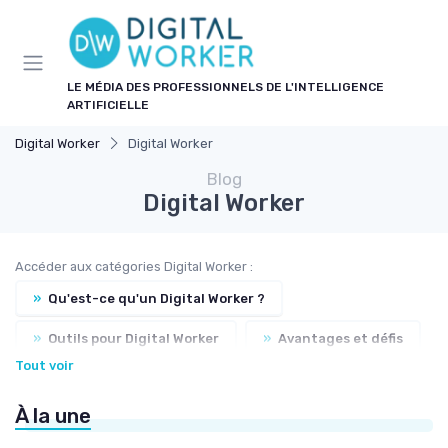
Panneau de gestion des cookies
LE MÉDIA DES PROFESSIONNELS DE L'INTELLIGENCE
ARTIFICIELLE
Digital Worker
Digital Worker
Blog
Digital Worker
Accéder aux catégories Digital Worker :
»
Qu'est-ce qu'un Digital Worker ?
»
Outils pour Digital Worker
»
Avantages et défis
Tout voir
»
Cas d'usage en entreprise
À la une
»
Formation et compétences nécessaires