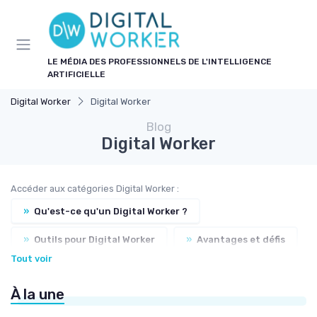
Panneau de gestion des cookies
LE MÉDIA DES PROFESSIONNELS DE L'INTELLIGENCE
ARTIFICIELLE
Digital Worker
Digital Worker
Blog
Digital Worker
Accéder aux catégories Digital Worker :
»
Qu'est-ce qu'un Digital Worker ?
»
Outils pour Digital Worker
»
Avantages et défis
Tout voir
»
Cas d'usage en entreprise
À la une
»
Formation et compétences nécessaires