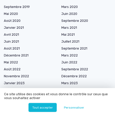
Septembre 2019
Mars 2020
Mai 2020
Juin 2020
Août 2020
Septembre 2020
Janvier 2021
Mars 2021
Avril 2021
Mai 2021
Juin 2021
Juillet 2021
Août 2021
Septembre 2021
Décembre 2021
Mars 2022
Mai 2022
Juin 2022
Août 2022
Septembre 2022
Novembre 2022
Décembre 2022
Janvier 2023
Mars 2023
Avril 2023
Mai 2023
Ce site utilise des cookies et vous donne le contrôle sur ceux que
Juillet 2023
Septembre 2023
vous souhaitez activer
Octobre 2023
Novembre 2023
Tout accepter
Personnaliser
Décembre 2023
Janvier 2024