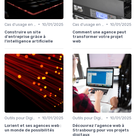
•
•
Cas d'usage en entreprise
10/01/2025
Cas d'usage en entreprise
10/01/2025
Construire un site
Comment une agence peut
d'entreprise grâce à
transformer votre projet
l'intelligence artificielle
web
•
•
Outils pour Digital Worker
10/01/2025
Outils pour Digital Worker
10/01/2025
Lorient et ses agences web :
Découvrez l'agence web à
un monde de possibilités
Strasbourg pour vos projets
digitaux