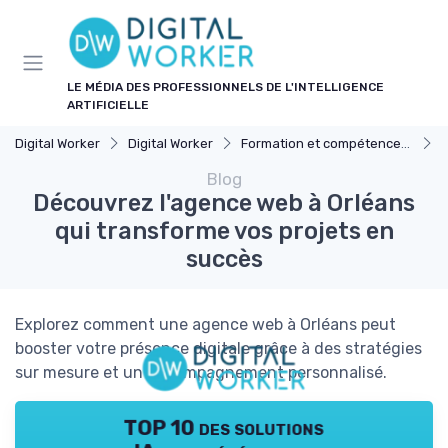
Panneau de gestion des cookies
LE MÉDIA DES PROFESSIONNELS DE L'INTELLIGENCE
ARTIFICIELLE
Digital Worker
Digital Worker
Formation et compétences nécessaires
D
Blog
Découvrez l'agence web à Orléans
qui transforme vos projets en
succès
Explorez comment une agence web à Orléans peut
booster votre présence digitale grâce à des stratégies
sur mesure et un accompagnement personnalisé.
TOP 10 des solutions