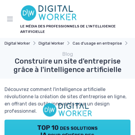
Panneau de gestion des cookies
LE MÉDIA DES PROFESSIONNELS DE L'INTELLIGENCE
ARTIFICIELLE
Digital Worker
Digital Worker
Cas d'usage en entreprise
Co
Blog
Construire un site d'entreprise
grâce à l'intelligence artificielle
Découvrez comment l'intelligence artificielle
révolutionne la création de sites d'entreprise en ligne,
en offrant des outils innovants pour un design
professionnel.
TOP 10 des solutions
IA pour générer des