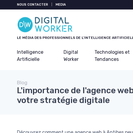
Panneau de gestion des cookies
NOUS CONTACTER
|
MEDIA
LE MÉDIA DES PROFESSIONNELS DE L'INTELLIGENCE ARTIFICIEL
Intelligence
Digital
Technologies et
Artificielle
Worker
Tendances
Blog
L'importance de l'agence web
votre stratégie digitale
Découvrez comment une agence web à Antibes peut 