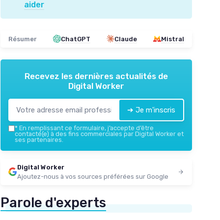
aider
Résumer
ChatGPT
Claude
Mistral
Recevez les dernières actualités de
Digital Worker
➔ Je m'inscris
*
En remplissant ce formulaire, j’accepte d’être
contacté(e) à des fins commerciales par Digital Worker et
ses partenaires.
Digital Worker
Ajoutez-nous à vos sources préférées sur Google
Parole d'experts