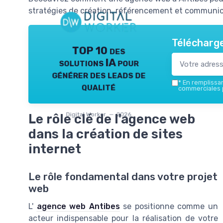
stratégies de création, référencement et communica
Télécharge
TOP 10 des
solutions IA pour
générer des leads de
*
En remplissant
qualité
commerciales p
Digital Worker — 2026
Le rôle clé de l'agence web
dans la création de sites
internet
Le rôle fondamental dans votre projet
web
L'
agence web Antibes
se positionne comme un
acteur indispensable pour la réalisation de votre