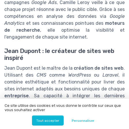
campagnes
Google Ads
, Camille Leroy veille à ce que
chaque projet résonne avec le public cible. Grâce à ses
compétences en analyse des données via
Google
Analytics
et ses connaissances pointues des
moteurs
de recherche
, elle optimise la visibilité et
l'engagement de chaque site internet.
Jean Dupont : le créateur de sites web
inspiré
Jean Dupont est le maître de la
création de sites web
.
Utilisant des
CMS
comme
WordPress
ou
Laravel
, il
combine esthétique et fonctionnalité pour livrer des
sites internet adaptés aux besoins uniques de chaque
entreprise
. Sa capacité à intégrer les dernières
tendances de
Clermont-Ferrand
et d'ailleurs a
Ce site utilise des cookies et vous donne le contrôle sur ceux que
contribué à la renommée de l'
agence
.
vous souhaitez activer
Tout accepter
Personnaliser
Sophie Martin : la gestionnaire des