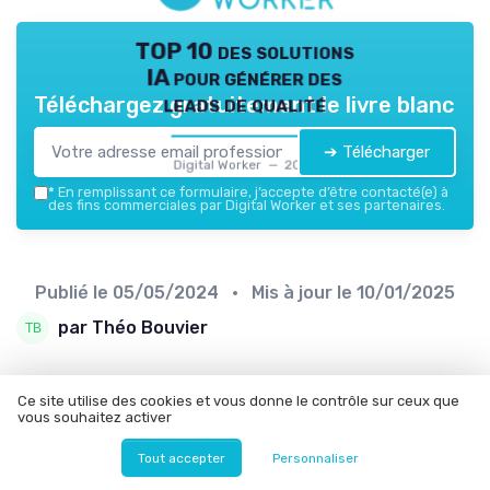
TOP 10 des solutions
IA pour générer des
leads de qualité
Téléchargez gratuitement le livre blanc
➔ Télécharger
Digital Worker — 2026
*
En remplissant ce formulaire, j’accepte d’être contacté(e) à
des fins commerciales par Digital Worker et ses partenaires.
Publié le
05/05/2024
• Mis à jour le
10/01/2025
par Théo Bouvier
Ce site utilise des cookies et vous donne le contrôle sur ceux que
vous souhaitez activer
Sommaire
Tout accepter
Personnaliser
Analyse du marché de l'emploi dans le