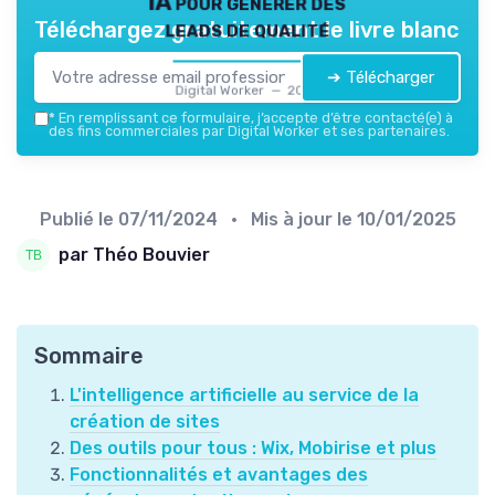
IA pour générer des
leads de qualité
Téléchargez gratuitement le livre blanc
➔ Télécharger
Digital Worker — 2026
*
En remplissant ce formulaire, j’accepte d’être contacté(e) à
des fins commerciales par Digital Worker et ses partenaires.
Publié le
07/11/2024
• Mis à jour le
10/01/2025
par Théo Bouvier
Sommaire
L'intelligence artificielle au service de la
création de sites
Des outils pour tous : Wix, Mobirise et plus
Fonctionnalités et avantages des