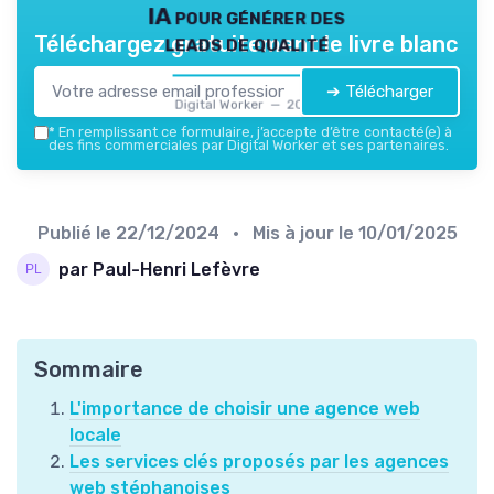
IA pour générer des
leads de qualité
Téléchargez gratuitement le livre blanc
➔ Télécharger
Digital Worker — 2026
*
En remplissant ce formulaire, j’accepte d’être contacté(e) à
des fins commerciales par Digital Worker et ses partenaires.
Publié le
22/12/2024
• Mis à jour le
10/01/2025
par Paul-Henri Lefèvre
Sommaire
L'importance de choisir une agence web
locale
Les services clés proposés par les agences
web stéphanoises