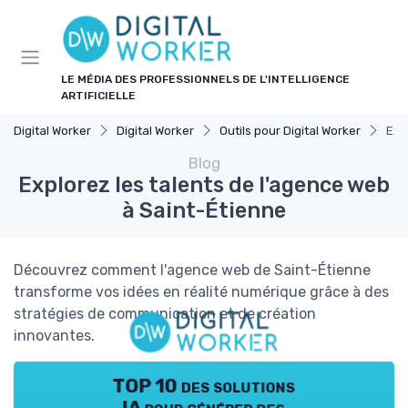
Panneau de gestion des cookies
LE MÉDIA DES PROFESSIONNELS DE L'INTELLIGENCE
ARTIFICIELLE
Digital Worker
Digital Worker
Outils pour Digital Worker
Exp
Blog
Explorez les talents de l'agence web
à Saint-Étienne
Découvrez comment l'agence web de Saint-Étienne
transforme vos idées en réalité numérique grâce à des
stratégies de communication et de création
innovantes.
TOP 10 des solutions
IA pour générer des