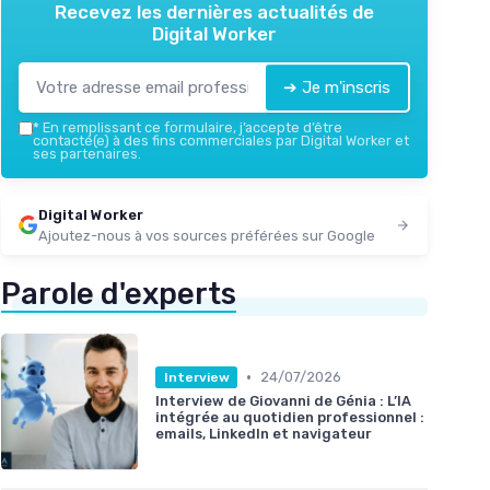
Recevez les dernières actualités de
Digital Worker
➔ Je m'inscris
*
En remplissant ce formulaire, j’accepte d’être
contacté(e) à des fins commerciales par Digital Worker et
ses partenaires.
Digital Worker
Ajoutez-nous à vos sources préférées sur Google
Parole d'experts
•
24/07/2026
Interview
Interview de Giovanni de Génia : L’IA
intégrée au quotidien professionnel :
emails, LinkedIn et navigateur