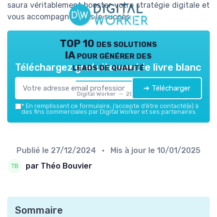
saura véritablement booster votre stratégie digitale et
vous accompagner vers le succès.
TOP 10 des solutions
IA pour générer des
leads de qualité
Téléchargez gratuitement le livre blanc
➔ Télécharger
Digital Worker — 2026
*
En remplissant ce formulaire, j’accepte d’être contacté(e) à
des fins commerciales par Digital Worker et ses partenaires.
Publié le
27/12/2024
• Mis à jour le
10/01/2025
par Théo Bouvier
Sommaire