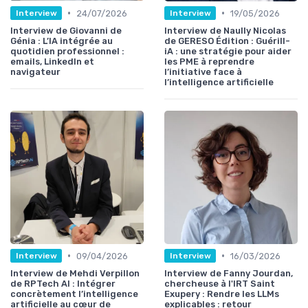
•
•
24/07/2026
19/05/2026
Interview
Interview
Interview de Giovanni de
Interview de Naully Nicolas
Génia : L’IA intégrée au
de GERESO Édition : Guérill-
quotidien professionnel :
iA : une stratégie pour aider
emails, LinkedIn et
les PME à reprendre
navigateur
l’initiative face à
l’intelligence artificielle
•
•
09/04/2026
16/03/2026
Interview
Interview
Interview de Mehdi Verpillon
Interview de Fanny Jourdan,
de RPTech AI : Intégrer
chercheuse à l'IRT Saint
concrètement l’intelligence
Exupery : Rendre les LLMs
artificielle au cœur de
explicables : retour