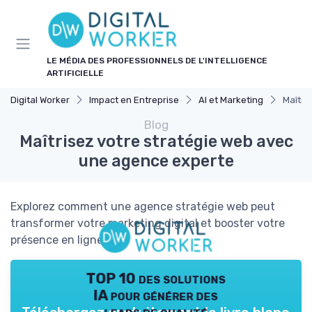
Panneau de gestion des cookies
LE MÉDIA DES PROFESSIONNELS DE L'INTELLIGENCE
ARTIFICIELLE
Digital Worker
Impact en Entreprise
AI et Marketing
Maîtri
Blog
Maîtrisez votre stratégie web avec
une agence experte
Explorez comment une agence stratégie web peut
transformer votre marketing digital et booster votre
présence en ligne.
TOP 10 des solutions
IA pour générer des
leads de qualité