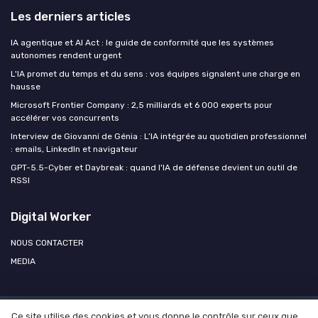
Les derniers articles
IA agentique et AI Act : le guide de conformité que les systèmes
autonomes rendent urgent
L'IA promet du temps et du sens : vos équipes signalent une charge en
hausse
Microsoft Frontier Company : 2,5 milliards et 6 000 experts pour
accélérer vos concurrents
Interview de Giovanni de Génia : L’IA intégrée au quotidien professionnel
: emails, LinkedIn et navigateur
GPT-5.5-Cyber et Daybreak : quand l'IA de défense devient un outil de
RSSI
Digital Worker
NOUS CONTACTER
MEDIA
Ce site utilise des cookies et vous donne le contrôle sur ceux que