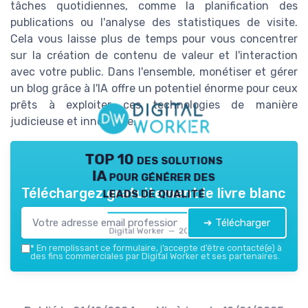
tâches quotidiennes, comme la planification des
publications ou l'analyse des statistiques de visite.
Cela vous laisse plus de temps pour vous concentrer
sur la création de contenu de valeur et l'interaction
avec votre public. Dans l'ensemble, monétiser et gérer
un blog grâce à l'IA offre un potentiel énorme pour ceux
prêts à exploiter ces technologies de manière
judicieuse et innovante.
TOP 10 des solutions
IA pour générer des
leads de qualité
Téléchargez gratuitement le livre blanc
➔ Télécharger
Digital Worker — 2026
*
En remplissant ce formulaire, j’accepte d’être contacté(e) à
des fins commerciales par Digital Worker et ses partenaires.