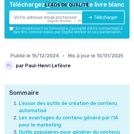
leads de qualité
Téléchargez gratuitement le livre blanc
➔ Télécharger
Digital Worker — 2026
*
En remplissant ce formulaire, j’accepte d’être contacté(e) à
des fins commerciales par Digital Worker et ses partenaires.
Publié le
15/12/2024
• Mis à jour le
10/01/2025
par Paul-Henri Lefèvre
Sommaire
L'essor des outils de création de contenu
automatisé
Les avantages du contenu généré par l'IA
pour le marketing
Outils populaires pour générer du contenu