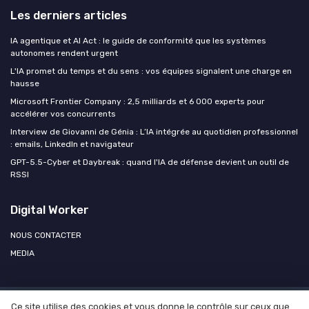
Les derniers articles
IA agentique et AI Act : le guide de conformité que les systèmes
autonomes rendent urgent
L'IA promet du temps et du sens : vos équipes signalent une charge en
hausse
Microsoft Frontier Company : 2,5 milliards et 6 000 experts pour
accélérer vos concurrents
Interview de Giovanni de Génia : L’IA intégrée au quotidien professionnel
: emails, LinkedIn et navigateur
GPT-5.5-Cyber et Daybreak : quand l'IA de défense devient un outil de
RSSI
Digital Worker
NOUS CONTACTER
MEDIA
Ce site utilise des cookies et vous donne le contrôle sur ceux que