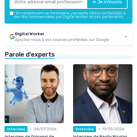
➔ Je m'inscris
*
En remplissant ce formulaire, j’accepte d’être contacté(e) à
des fins commerciales par Digital Worker et ses partenaires.
Digital Worker
Ajoutez-nous à vos sources préférées sur Google
Parole d'experts
•
•
24/07/2026
19/05/2026
Interview
Interview
Interview de Giovanni de
Interview de Naully Nicolas