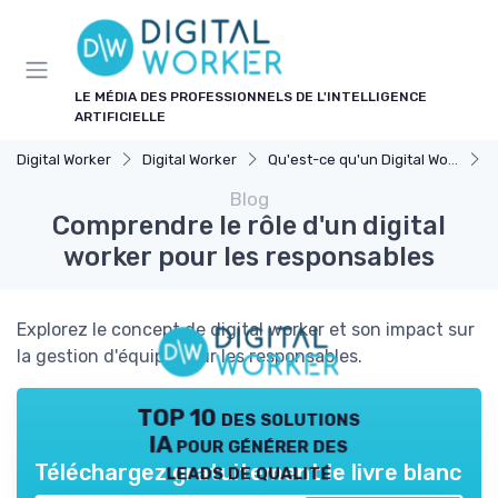
Panneau de gestion des cookies
LE MÉDIA DES PROFESSIONNELS DE L'INTELLIGENCE
ARTIFICIELLE
Digital Worker
Digital Worker
Qu'est-ce qu'un Digital Worker ?
C
Blog
Comprendre le rôle d'un digital
worker pour les responsables
Explorez le concept de digital worker et son impact sur
la gestion d'équipe pour les responsables.
TOP 10 des solutions
IA pour générer des
leads de qualité
Téléchargez gratuitement le livre blanc