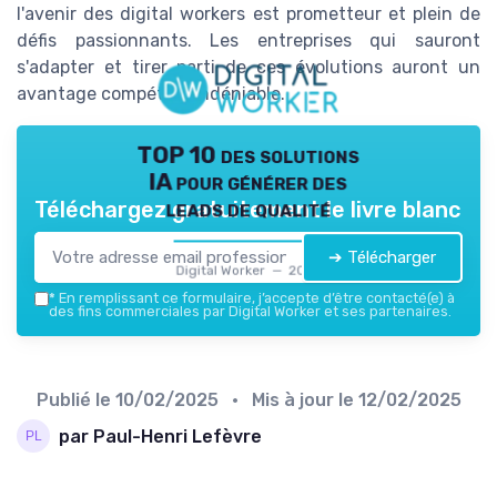
l'avenir des digital workers est prometteur et plein de
défis passionnants. Les entreprises qui sauront
s'adapter et tirer parti de ces évolutions auront un
avantage compétitif indéniable.
TOP 10 des solutions
IA pour générer des
leads de qualité
Téléchargez gratuitement le livre blanc
➔ Télécharger
Digital Worker — 2026
*
En remplissant ce formulaire, j’accepte d’être contacté(e) à
des fins commerciales par Digital Worker et ses partenaires.
Publié le
10/02/2025
• Mis à jour le
12/02/2025
par Paul-Henri Lefèvre