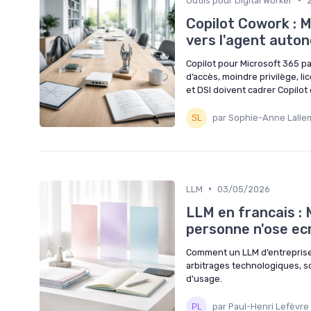
Outils pour Digital Worker
Copilot Cowork : 
vers l'agent auto
Copilot pour Microsoft 365 pa
d’accès, moindre privilège, l
et DSI doivent cadrer Copilot
par Sophie-Anne Lalle
•
LLM
03/05/2026
LLM en francais : 
personne n'ose ecr
Comment un LLM d’entreprise
arbitrages technologiques, s
d’usage.
par Paul-Henri Lefèvre