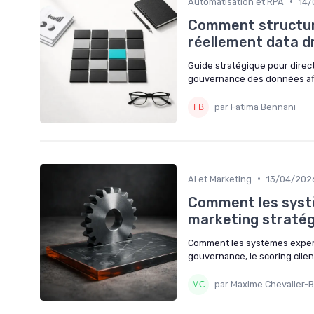
•
Automatisation et RPA
14/
Comment structur
réellement data d
Guide stratégique pour direc
gouvernance des données afin
par Fatima Bennani
•
AI et Marketing
13/04/202
Comment les systè
marketing straté
Comment les systèmes experts
gouvernance, le scoring client
par Maxime Chevalier-B