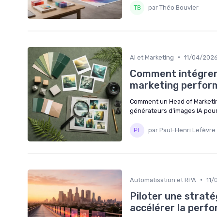
par Théo Bouvier
•
AI et Marketing
11/04/202
Comment intégrer 
marketing perfor
Comment un Head of Marketing
générateurs d’images IA pour i
par Paul-Henri Lefèvre
•
Automatisation et RPA
11/
Piloter une strat
accélérer la perf