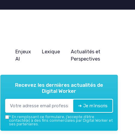
Enjeux
Lexique
Actualités et
AI
Perspectives
Recevez les dernières actualités de
Digital Worker
➔ Je m'inscris
*
En remplissant ce formulaire, j’accepte d’être
contacté(e) à des fins commerciales par Digital Worker et
ses partenaires.