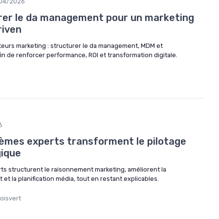
04/2026
er le da management pour un marketing
riven
teurs marketing : structurer le da management, MDM et
 de renforcer performance, ROI et transformation digitale.
6
mes experts transforment le pilotage
gique
 structurent le raisonnement marketing, améliorent la
 et la planification média, tout en restant explicables.
oisvert