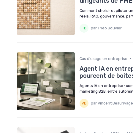
dirigeants de PME
Comment choisir et piloter un 
réels, RAG, gouvernance, part
par Théo Bouvier
•
Cas d'usage en entreprise
Agent IA en entrep
pourcent de boites
Agents IA en entreprise : co
marketing B2B, entre automa
par Vincent Beaurivage