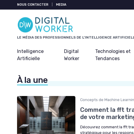
Panneau de gestion des cookies
NOUS CONTACTER
|
MEDIA
LE MÉDIA DES PROFESSIONNELS DE L'INTELLIGENCE ARTIFICIEL
Intelligence
Digital
Technologies et
Artificielle
Worker
Tendances
À la une
Concepts de Machine Learni
Comment la fft tr
de votre marketin
Découvrez comment la fft tra
stratégique pour les responsa