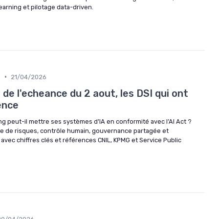
earning et pilotage data-driven.
•
n
21/04/2026
s de l'echeance du 2 aout, les DSI qui ont
ence
 peut-il mettre ses systèmes d’IA en conformité avec l’AI Act ?
ce de risques, contrôle humain, gouvernance partagée et
 avec chiffres clés et références CNIL, KPMG et Service Public