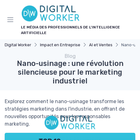
Panneau de gestion des cookies
LE MÉDIA DES PROFESSIONNELS DE L'INTELLIGENCE
ARTIFICIELLE
Digital Worker
Impact en Entreprise
AI et Ventes
Nano-usin
Blog
Nano-usinage : une révolution
silencieuse pour le marketing
industriel
Explorez comment le nano-usinage transforme les
stratégies marketing dans l'industrie, en offrant de
nouvelles opportunités pour les responsables
marketing.