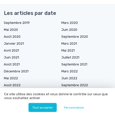
Les articles par date
Septembre 2019
Mars 2020
Mai 2020
Juin 2020
Août 2020
Septembre 2020
Janvier 2021
Mars 2021
Avril 2021
Mai 2021
Juin 2021
Juillet 2021
Août 2021
Septembre 2021
Décembre 2021
Mars 2022
Mai 2022
Juin 2022
Août 2022
Septembre 2022
Novembre 2022
Décembre 2022
Ce site utilise des cookies et vous donne le contrôle sur ceux que
vous souhaitez activer
Janvier 2023
Mars 2023
Avril 2023
Mai 2023
Tout accepter
Personnaliser
Juillet 2023
Septembre 2023