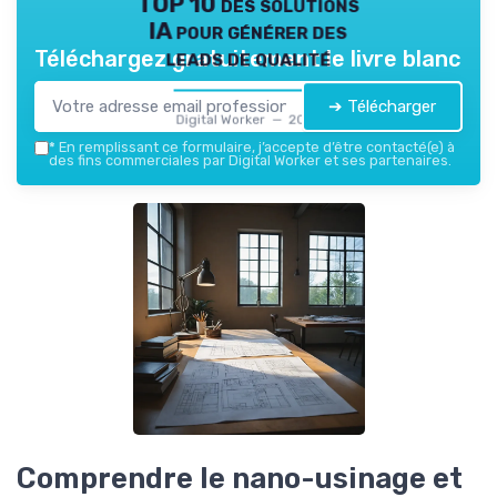
TOP 10 des solutions
IA pour générer des
leads de qualité
Téléchargez gratuitement le livre blanc
➔ Télécharger
Digital Worker — 2026
*
En remplissant ce formulaire, j’accepte d’être contacté(e) à
des fins commerciales par Digital Worker et ses partenaires.
Comprendre le nano-usinage et