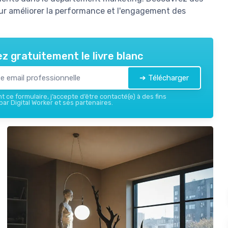
ur améliorer la performance et l'engagement des
z gratuitement le livre blanc
➔ Télécharger
 ce formulaire, j’accepte d’être contacté(e) à des fins
ar Digital Worker et ses partenaires.