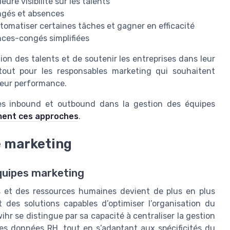
ure visibilité sur les talents
ongés et absences
 automatiser certaines tâches et gagner en efficacité
ences-congés simplifiées
ion des talents et de soutenir les entreprises dans leur
 atout pour les responsables marketing qui souhaitent
 leur performance.
égies inbound et outbound dans la gestion des équipes
ment ces approches
.
le marketing
quipes marketing
 et des ressources humaines devient de plus en plus
 des solutions capables d’optimiser l’organisation du
wihr se distingue par sa capacité à centraliser la gestion
es données RH, tout en s’adaptant aux spécificités du