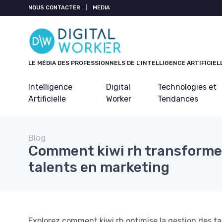
Panneau de gestion des cookies
NOUS CONTACTER
|
MEDIA
LE MÉDIA DES PROFESSIONNELS DE L'INTELLIGENCE ARTIFICIEL
Intelligence
Digital
Technologies et
Artificielle
Worker
Tendances
Blog
Comment kiwi rh transforme 
talents en marketing
Explorez comment kiwi rh optimise la gestion des 