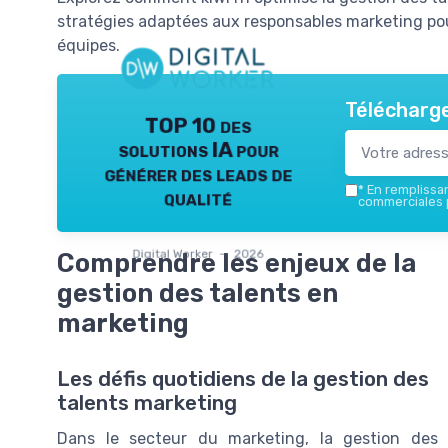
stratégies adaptées aux responsables marketing po
équipes.
Télécharge
TOP 10 des
solutions IA pour
générer des leads de
*
En remplissant
qualité
commerciales p
Digital Worker — 2026
Comprendre les enjeux de la
gestion des talents en
marketing
Les défis quotidiens de la gestion des
talents marketing
Dans le secteur du marketing, la gestion des