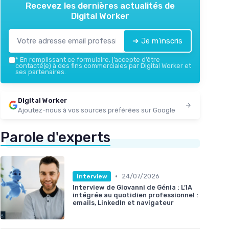
Recevez les dernières actualités de
Digital Worker
➔ Je m'inscris
*
En remplissant ce formulaire, j’accepte d’être
contacté(e) à des fins commerciales par Digital Worker et
ses partenaires.
Digital Worker
Ajoutez-nous à vos sources préférées sur Google
Parole d'experts
•
24/07/2026
Interview
Interview de Giovanni de Génia : L’IA
intégrée au quotidien professionnel :
emails, LinkedIn et navigateur