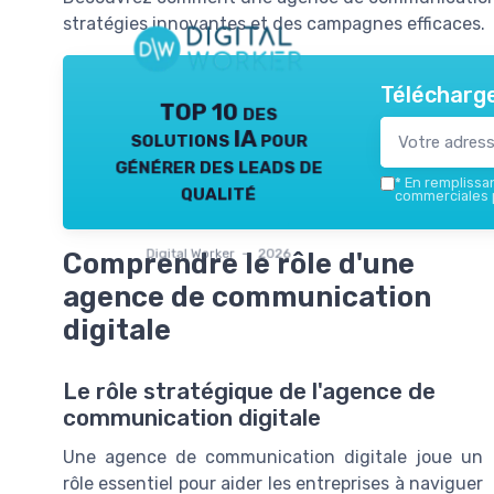
stratégies innovantes et des campagnes efficaces.
Télécharge
TOP 10 des
solutions IA pour
générer des leads de
*
En remplissant
qualité
commerciales p
Digital Worker — 2026
Comprendre le rôle d'une
agence de communication
digitale
Le rôle stratégique de l'agence de
communication digitale
Une agence de communication digitale joue un
rôle essentiel pour aider les entreprises à naviguer