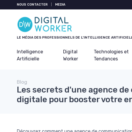
Panneau de gestion des cookies
NOUS CONTACTER
|
MEDIA
LE MÉDIA DES PROFESSIONNELS DE L'INTELLIGENCE ARTIFICIEL
Intelligence
Digital
Technologies et
Artificielle
Worker
Tendances
Blog
Les secrets d'une agence d
digitale pour booster votre e
Découvrez comment une agence de communication di