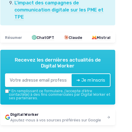
L'impact des campagnes de
communication digitale sur les PME et
TPE
Résumer
ChatGPT
Claude
Mistral
Recevez les dernières actualités de
Digital Worker
➔ Je m'inscris
*
En remplissant ce formulaire, j’accepte d’être
contacté(e) à des fins commerciales par Digital Worker et
ses partenaires.
Digital Worker
Ajoutez-nous à vos sources préférées sur Google