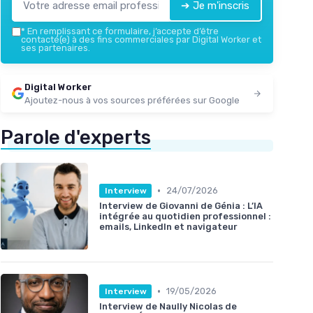
➔ Je m'inscris
*
En remplissant ce formulaire, j’accepte d’être
contacté(e) à des fins commerciales par Digital Worker et
ses partenaires.
Digital Worker
Ajoutez-nous à vos sources préférées sur Google
Parole d'experts
•
24/07/2026
Interview
Interview de Giovanni de Génia : L’IA
intégrée au quotidien professionnel :
emails, LinkedIn et navigateur
•
19/05/2026
Interview
Interview de Naully Nicolas de