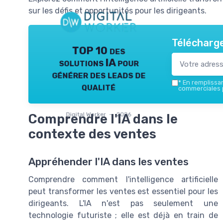
sur les défis et opportunités pour les dirigeants.
Télécharge
TOP 10 des
solutions IA pour
générer des leads de
*
En remplissant
qualité
commerciales p
Digital Worker — 2026
Comprendre l'IA dans le
contexte des ventes
Appréhender l'IA dans les ventes
Comprendre comment l'intelligence artificielle
peut transformer les ventes est essentiel pour les
dirigeants. L'IA n'est pas seulement une
technologie futuriste ; elle est déjà en train de