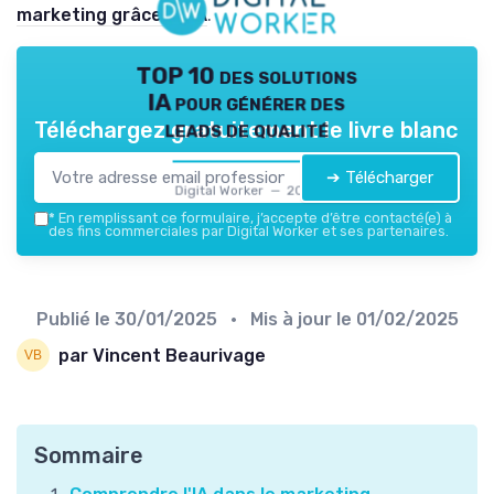
marketing grâce à l'IA
.
TOP 10 des solutions
IA pour générer des
leads de qualité
Téléchargez gratuitement le livre blanc
➔ Télécharger
Digital Worker — 2026
*
En remplissant ce formulaire, j’accepte d’être contacté(e) à
des fins commerciales par Digital Worker et ses partenaires.
Publié le
30/01/2025
• Mis à jour le
01/02/2025
par Vincent Beaurivage
Sommaire