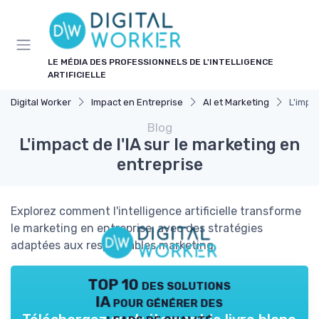
Panneau de gestion des cookies
LE MÉDIA DES PROFESSIONNELS DE L'INTELLIGENCE
ARTIFICIELLE
Digital Worker
Impact en Entreprise
AI et Marketing
L'impac
Blog
L'impact de l'IA sur le marketing en
entreprise
Explorez comment l'intelligence artificielle transforme
le marketing en entreprise, avec des stratégies
adaptées aux responsables marketing.
TOP 10 des solutions
IA pour générer des
leads de qualité