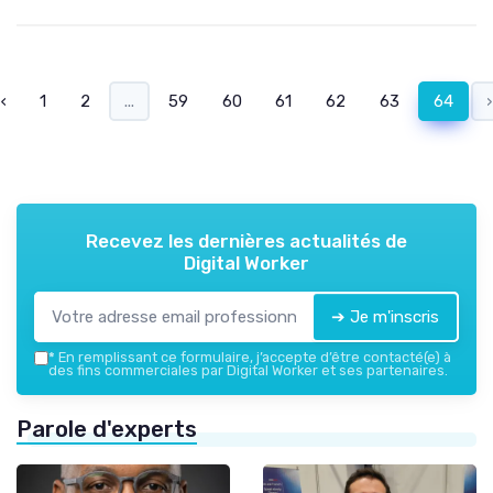
‹
1
2
...
59
60
61
62
63
64
›
Recevez les dernières actualités de
Digital Worker
➔ Je m'inscris
*
En remplissant ce formulaire, j’accepte d’être contacté(e) à
des fins commerciales par Digital Worker et ses partenaires.
Parole d'experts