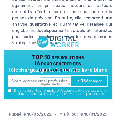
également les principaux moteurs et facteurs
restrictifs affectant sa croissance au cours de la
période de prévision. En outre, elle comprend une
analyse qualitative et quantitative détaillée qui
englobe les développements actuels et futuristes
pour aider les clients à prendre des décisions
stratégiques opportunes.
TOP 10 des solutions
IA pour générer des
leads de qualité
Téléchargez gratuitement le livre blanc
➔ Télécharger
Digital Worker — 2026
*
En remplissant ce formulaire, j’accepte d’être contacté(e) à
des fins commerciales par Digital Worker et ses partenaires.
Publié le
10/06/2022
• Mis à jour le
10/01/2025