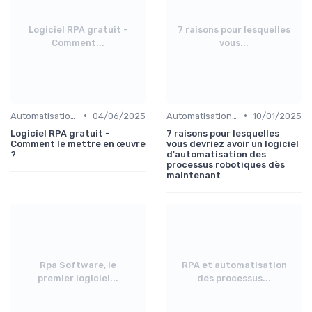
Logiciel RPA gratuit -
7 raisons pour lesquelles
Comment...
vous...
•
•
Automatisation et RPA
04/06/2025
Automatisation et RPA
10/01/2025
Logiciel RPA gratuit -
7 raisons pour lesquelles
Comment le mettre en œuvre
vous devriez avoir un logiciel
?
d'automatisation des
processus robotiques dès
maintenant
Rpa Software, le
RPA et automatisation
premier logiciel...
des processus...