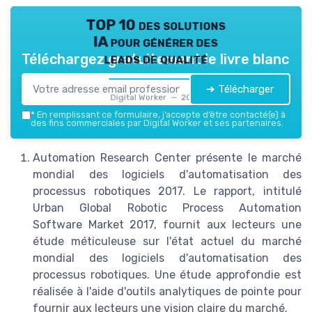
TOP 10 des solutions
IA pour générer des
leads de qualité
Téléchargez gratuitement le livre blanc
➔ Télécharger
Digital Worker — 2026
*
En remplissant ce formulaire, j’accepte d’être contacté(e) à
des fins commerciales par Digital Worker et ses partenaires.
Automation Research Center présente le marché
mondial des logiciels d'automatisation des
processus robotiques 2017. Le rapport, intitulé
Urban Global Robotic Process Automation
Software Market 2017, fournit aux lecteurs une
étude méticuleuse sur l'état actuel du marché
mondial des logiciels d'automatisation des
processus robotiques. Une étude approfondie est
réalisée à l'aide d'outils analytiques de pointe pour
fournir aux lecteurs une vision claire du marché.