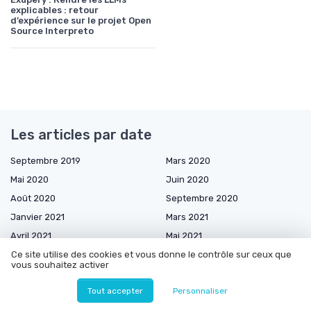
explicables : retour
d’expérience sur le projet Open
Source Interpreto
Les articles par date
Septembre 2019
Mars 2020
Mai 2020
Juin 2020
Août 2020
Septembre 2020
Janvier 2021
Mars 2021
Avril 2021
Mai 2021
Juin 2021
Juillet 2021
Ce site utilise des cookies et vous donne le contrôle sur ceux que
vous souhaitez activer
Août 2021
Septembre 2021
Tout accepter
Personnaliser
Décembre 2021
Mars 2022
Mai 2022
Juin 2022