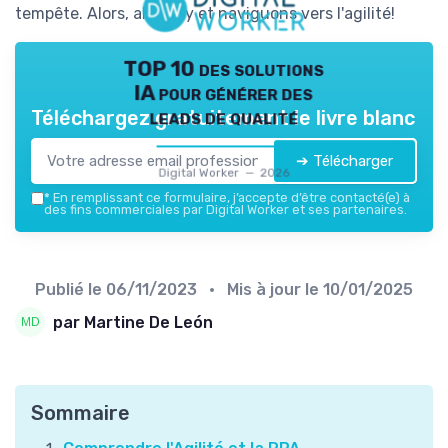
tempête. Alors, allons-y et naviguons vers l'agilité!
TOP 10 des solutions
IA pour générer des
leads de qualité
Téléchargez gratuitement le livre blanc
➔ Télécharger
Digital Worker — 2026
*
En remplissant ce formulaire, j’accepte d’être contacté(e) à
des fins commerciales par Digital Worker et ses partenaires.
Publié le
06/11/2023
• Mis à jour le
10/01/2025
par Martine De León
Sommaire