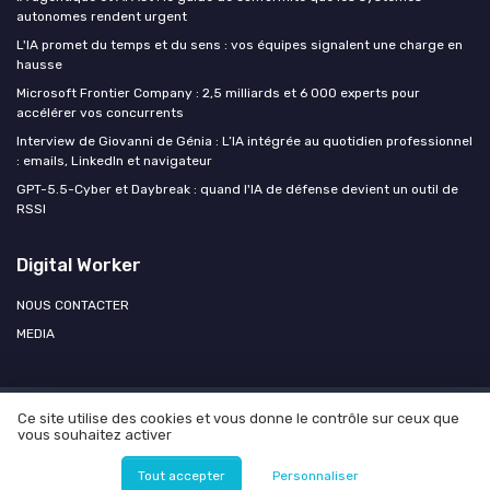
autonomes rendent urgent
L'IA promet du temps et du sens : vos équipes signalent une charge en
hausse
Microsoft Frontier Company : 2,5 milliards et 6 000 experts pour
accélérer vos concurrents
Interview de Giovanni de Génia : L’IA intégrée au quotidien professionnel
: emails, LinkedIn et navigateur
GPT-5.5-Cyber et Daybreak : quand l'IA de défense devient un outil de
RSSI
Digital Worker
NOUS CONTACTER
MEDIA
Ce site utilise des cookies et vous donne le contrôle sur ceux que
Mentions légales
Politique de confidentialité
Agence OPEN
vous souhaitez activer
AI
© Digital Worker 2026
Tout accepter
Personnaliser