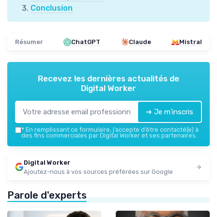
Conclusion
Résumer
ChatGPT
Claude
Mistral
Recevez les dernières actualités de
Digital Worker
➔ Je m'inscris
*
En remplissant ce formulaire, j’accepte d’être contacté(e) à
des fins commerciales par Digital Worker et ses partenaires.
Digital Worker
Ajoutez-nous à vos sources préférées sur Google
Parole d'experts