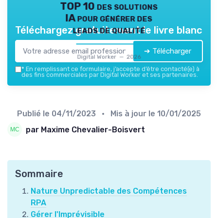
TOP 10 des solutions
IA pour générer des
leads de qualité
Téléchargez gratuitement le livre blanc
➔ Télécharger
Digital Worker — 2026
*
En remplissant ce formulaire, j’accepte d’être contacté(e) à
des fins commerciales par Digital Worker et ses partenaires.
Publié le
04/11/2023
• Mis à jour le
10/01/2025
par Maxime Chevalier-Boisvert
Sommaire
Nature Unpredictable des Compétences
RPA
Gérer l'Imprévisible