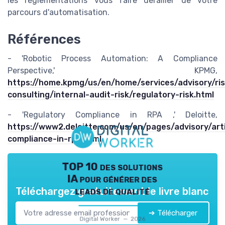
les réglementations vous faire dérailler de votre
parcours d'automatisation.
Références
- 'Robotic Process Automation: A Compliance
Perspective,' KPMG,
https://home.kpmg/us/en/home/services/advisory/ris
consulting/internal-audit-risk/regulatory-risk.html
- 'Regulatory Compliance in RPA ,' Deloitte,
https://www2.deloitte.com/us/en/pages/advisory/arti
compliance-in-rpa.html
TOP 10 des solutions
IA pour générer des
leads de qualité
Téléchargez gratuitement le livre blanc
➔ Télécharger
Digital Worker — 2026