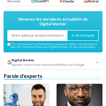
Résumer
ChatGPT
Claude
Mistral
Recevez les dernières actualités de
Digital Worker
➔ Je m'inscris
*
En remplissant ce formulaire, j’accepte d’être contacté(e) à
des fins commerciales par Digital Worker et ses partenaires.
Digital Worker
Ajoutez-nous à vos sources préférées sur Google
Parole d'experts