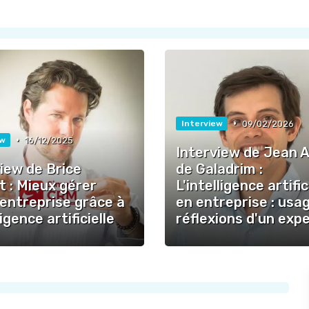
•
09/02/2026
Interview
•
16/12/2025
ew
Interview de Jean 
iew de Brice
de Galadrim :
 : Mieux gérer
L'intelligence artific
 entreprise grâce à
en entreprise : usa
ligence artificielle
réflexions d'un exp