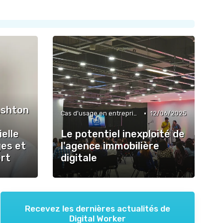
Ashton
•
Cas d'usage en entreprise
12/06/2025
ielle
Le potentiel inexploité de
ges et
l'agence immobilière
ert
digitale
Recevez les dernières actualités de
Digital Worker