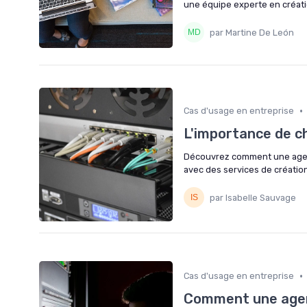
une équipe experte en création
par Martine De León
•
Cas d'usage en entreprise
L'importance de c
Découvrez comment une agenc
avec des services de créatio
par Isabelle Sauvage
•
Cas d'usage en entreprise
Comment une agen