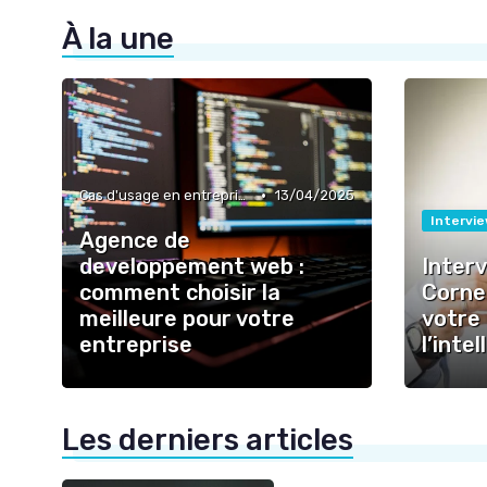
À la une
•
Cas d'usage en entreprise
13/04/2025
Intervi
Agence de
developpement web :
Interv
comment choisir la
Cornet
meilleure pour votre
votre
entreprise
l’intel
Les derniers articles