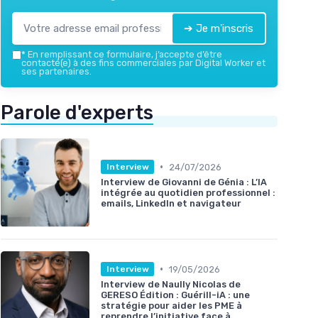
➔ Je m'inscris
*
En remplissant ce formulaire, j’accepte d’être
contacté(e) à des fins commerciales par Digital Worker et
ses partenaires.
Parole d'experts
•
24/07/2026
Interview
Interview de Giovanni de Génia : L’IA
intégrée au quotidien professionnel :
emails, LinkedIn et navigateur
•
19/05/2026
Interview
Interview de Naully Nicolas de
GERESO Édition : Guérill-iA : une
stratégie pour aider les PME à
reprendre l’initiative face à