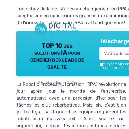
Triomphez de la résistance au changement en RPA a
scepticisme en opportunités grâce à une communica
de l'innovation. L'aventure RPA n'attend que vous!
Télécharge
TOP 10 des
solutions IA pour
générer des leads de
*
En remplissant
qualité
commerciales p
Digital Worker — 2026
La Robotic Process Automation (RPA) révolutionne
jour après jour le monde de l'entreprise,
automatisant avec une précision d'horloger les
tâches les plus rébarbatives. Mais, ah, c'est bien
joli tout ça... sauf quand les équipes regardent les
robots d'un mauvais œil ! Allez, souriez, car
aujourd'hui, je vous dévoile des astuces inédites