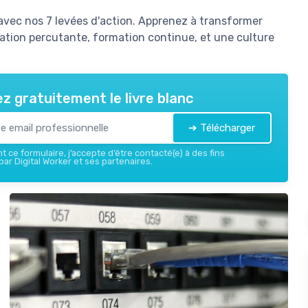
vec nos 7 levées d'action. Apprenez à transformer
tion percutante, formation continue, et une culture
z gratuitement le livre blanc
➔ Télécharger
 ce formulaire, j’accepte d’être contacté(e) à des fins
ar Digital Worker et ses partenaires.