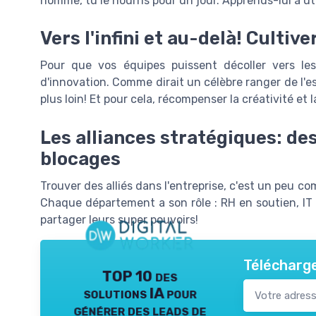
homme, tu le nourris pour un jour. Apprends-lui à util
Vers l'infini et au-delà! Cultive
Pour que vos équipes puissent décoller vers les ét
d'innovation. Comme dirait un célèbre ranger de l'espa
plus loin! Et pour cela, récompenser la créativité et l
Les alliances stratégiques: des
blocages
Trouver des alliés dans l'entreprise, c'est un peu 
Chaque département a son rôle : RH en soutien, IT 
partager leurs super pouvoirs!
Télécharge
TOP 10 des
solutions IA pour
générer des leads de