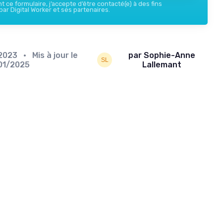
 ce formulaire, j’accepte d’être contacté(e) à des fins
ar Digital Worker et ses partenaires.
/2023
• Mis à jour le
par Sophie-Anne
01/2025
Lallemant