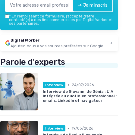
➔ Je m'inscris
*
En remplissant ce formulaire, j’accepte d’être
contacté(e) à des fins commerciales par Digital Worker et
ses partenaires.
Digital Worker
Ajoutez-nous à vos sources préférées sur Google
Parole d'experts
•
24/07/2026
Interview
Interview de Giovanni de Génia : L’IA
intégrée au quotidien professionnel :
emails, LinkedIn et navigateur
•
19/05/2026
Interview
Interview de Naully Nicolas de