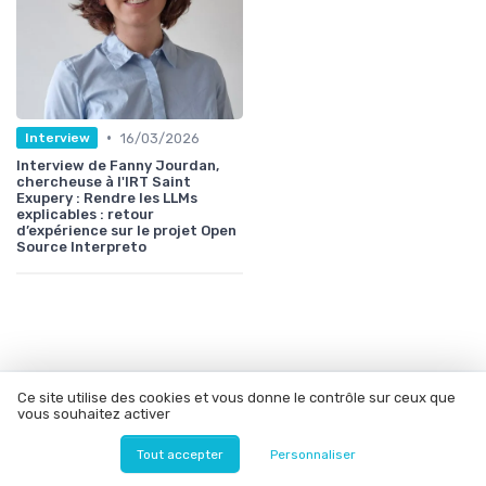
•
16/03/2026
Interview
Interview de Fanny Jourdan,
chercheuse à l'IRT Saint
Exupery : Rendre les LLMs
explicables : retour
d’expérience sur le projet Open
Source Interpreto
Ce site utilise des cookies et vous donne le contrôle sur ceux que
Les articles par date
vous souhaitez activer
Septembre 2019
Mars 2020
Tout accepter
Personnaliser
Mai 2020
Juin 2020