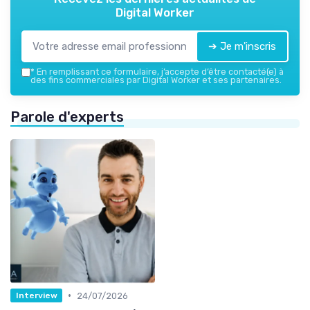
Digital Worker
➔ Je m'inscris
*
En remplissant ce formulaire, j’accepte d’être contacté(e) à
des fins commerciales par Digital Worker et ses partenaires.
Parole d'experts
•
24/07/2026
Interview