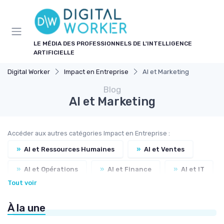
Panneau de gestion des cookies
LE MÉDIA DES PROFESSIONNELS DE L'INTELLIGENCE
ARTIFICIELLE
Digital Worker
Impact en Entreprise
AI et Marketing
Blog
AI et Marketing
Accéder aux autres catégories Impact en Entreprise :
»
AI et Ressources Humaines
»
AI et Ventes
»
AI et Opérations
»
AI et Finance
»
AI et IT
Tout voir
»
AI et Finance
»
AI et Administration
À la une