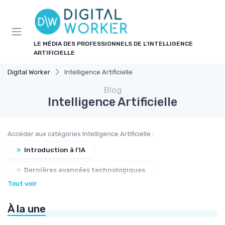
Panneau de gestion des cookies
LE MÉDIA DES PROFESSIONNELS DE L'INTELLIGENCE
ARTIFICIELLE
Digital Worker
Intelligence Artificielle
Blog
Intelligence Artificielle
Accéder aux catégories Intelligence Artificielle :
»
Introduction à l'IA
»
Dernières avancées technologiques
Tout voir
»
Applications dans le quotidien
À la une
»
Apprendre à prompter
»
Futurs scénarios