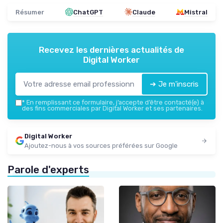
Résumer
ChatGPT
Claude
Mistral
Recevez les dernières actualités de
Digital Worker
➔ Je m'inscris
*
En remplissant ce formulaire, j’accepte d’être contacté(e) à
des fins commerciales par Digital Worker et ses partenaires.
Digital Worker
Ajoutez-nous à vos sources préférées sur Google
Parole d'experts