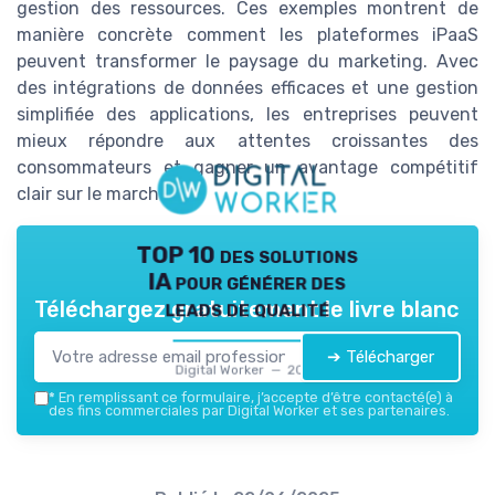
gestion des ressources. Ces exemples montrent de
manière concrète comment les plateformes iPaaS
peuvent transformer le paysage du marketing. Avec
des intégrations de données efficaces et une gestion
simplifiée des applications, les entreprises peuvent
mieux répondre aux attentes croissantes des
consommateurs et gagner un avantage compétitif
clair sur le marché.
TOP 10 des solutions
IA pour générer des
leads de qualité
Téléchargez gratuitement le livre blanc
➔ Télécharger
Digital Worker — 2026
*
En remplissant ce formulaire, j’accepte d’être contacté(e) à
des fins commerciales par Digital Worker et ses partenaires.