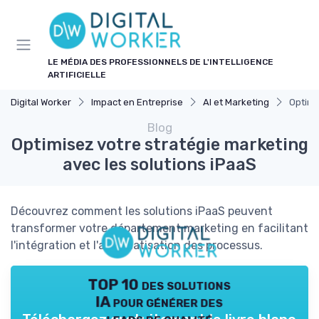
Panneau de gestion des cookies
LE MÉDIA DES PROFESSIONNELS DE L'INTELLIGENCE
ARTIFICIELLE
Digital Worker
Impact en Entreprise
AI et Marketing
Optimi
Blog
Optimisez votre stratégie marketing
avec les solutions iPaaS
Découvrez comment les solutions iPaaS peuvent
transformer votre département marketing en facilitant
l'intégration et l'automatisation des processus.
TOP 10 des solutions
IA pour générer des
leads de qualité