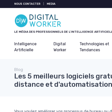
Panneau de gestion des cookies
NOUS CONTACTER
|
MEDIA
LE MÉDIA DES PROFESSIONNELS DE L'INTELLIGENCE ARTIFICIEL
Intelligence
Digital
Technologies et
Artificielle
Worker
Tendances
Blog
Les 5 meilleurs logiciels gra
distance et d'automatisation
Vous voulez améliorer vos processus de bureau ou d'e