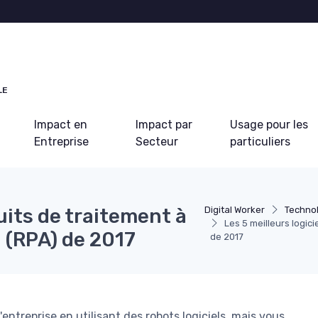
LE
Impact en
Impact par
Usage pour les
Entreprise
Secteur
particuliers
tuits de traitement à
Digital Worker
Techno
Les 5 meilleurs logic
 (RPA) de 2017
de 2017
ntreprise en utilisant des robots logiciels, mais vous