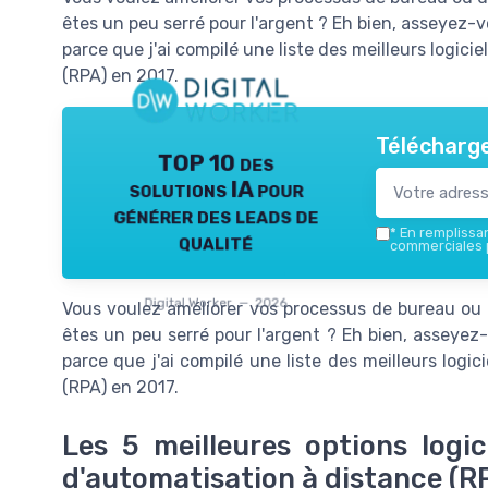
êtes un peu serré pour l'argent ? Eh bien, asseyez
parce que j'ai compilé une liste des meilleurs logic
(RPA) en 2017.
Télécharge
TOP 10 des
solutions IA pour
générer des leads de
*
En remplissant
qualité
commerciales p
Digital Worker — 2026
Vous voulez améliorer vos processus de bureau ou d'
êtes un peu serré pour l'argent ? Eh bien, asseye
parce que j'ai compilé une liste des meilleurs logi
(RPA) en 2017.
Les 5 meilleures options logic
d'automatisation à distance (RP