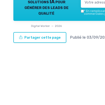
solutions IA pour
générer des leads de
*
En remplissant
qualité
commerciales p
Digital Worker — 2026
Publié le
03/09/20
Partager cette page