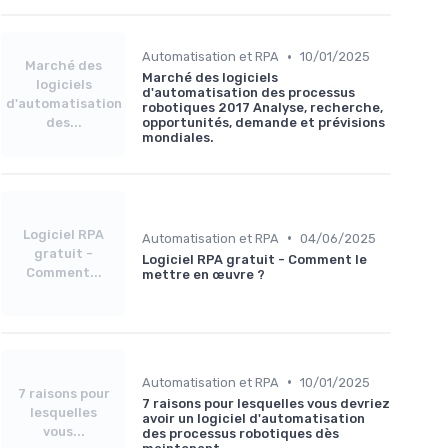
•
Automatisation et RPA
10/01/2025
Marché des
Marché des logiciels
logiciels
d'automatisation des processus
d'automatisation
robotiques 2017 Analyse, recherche,
des...
opportunités, demande et prévisions
mondiales.
Logiciel RPA
•
Automatisation et RPA
04/06/2025
gratuit -
Logiciel RPA gratuit - Comment le
Comment...
mettre en œuvre ?
•
Automatisation et RPA
10/01/2025
7 raisons pour
7 raisons pour lesquelles vous devriez
lesquelles
avoir un logiciel d'automatisation
vous...
des processus robotiques dès