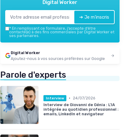
Digital Worker
➔ Je m'inscris
*
En remplissant ce formulaire, j’accepte d’être
contacté(e) à des fins commerciales par Digital Worker et
ses partenaires.
Digital Worker
Ajoutez-nous à vos sources préférées sur Google
Parole d'experts
•
24/07/2026
Interview
Interview de Giovanni de Génia : L’IA
intégrée au quotidien professionnel :
emails, LinkedIn et navigateur