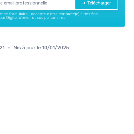
➔ Télécharger
 ce formulaire, j’accepte d’être contacté(e) à des fins
ar Digital Worker et ses partenaires.
21
• Mis à jour le
10/01/2025