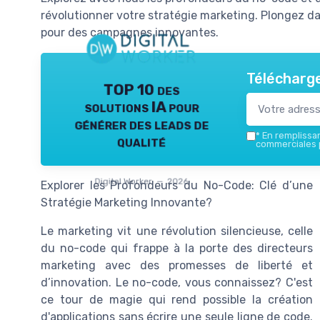
révolutionner votre stratégie marketing. Plongez d
pour des campagnes innovantes.
Télécharge
TOP 10 des
solutions IA pour
générer des leads de
*
En remplissant
qualité
commerciales p
Digital Worker — 2026
Explorer les Profondeurs du No-Code: Clé d’une
Stratégie Marketing Innovante?
Le marketing vit une révolution silencieuse, celle
du no-code qui frappe à la porte des directeurs
marketing avec des promesses de liberté et
d’innovation. Le no-code, vous connaissez? C'est
ce tour de magie qui rend possible la création
d'applications sans écrire une seule ligne de code.