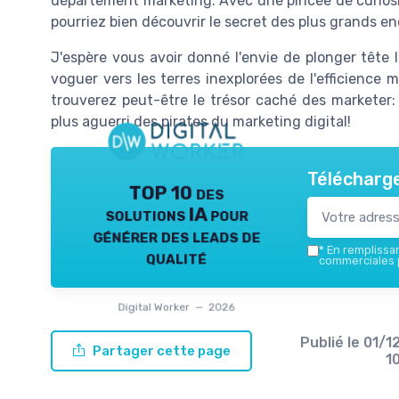
département marketing. Avec une pincée de curios
pourriez bien découvrir le secret des plus grands e
J'espère vous avoir donné l'envie de plonger tête 
voguer vers les terres inexplorées de l'efficience m
trouverez peut-être le trésor caché des marketer: u
plus aguerri des pirates du marketing digital!
Télécharge
TOP 10 des
solutions IA pour
générer des leads de
*
En remplissant
qualité
commerciales p
Digital Worker — 2026
Publié le
01/1
Partager cette page
1