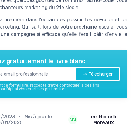
ité et quelques gouttes de formation au no-code, vous
nchanteurs marketing du 21e siècle.
la première dans l'océan des possibilités no-code et de
arketing. Qui sait, lors de votre prochaine escale, vous
ne campagne si efficace qu'elle ferait pâlir d’envie le
z gratuitement le livre blanc
➔ Télécharger
 ce formulaire, j’accepte d’être contacté(e) à des fins
ar Digital Worker et ses partenaires.
2/2023
• Mis à jour le
par Michelle
0/01/2025
Moreaux