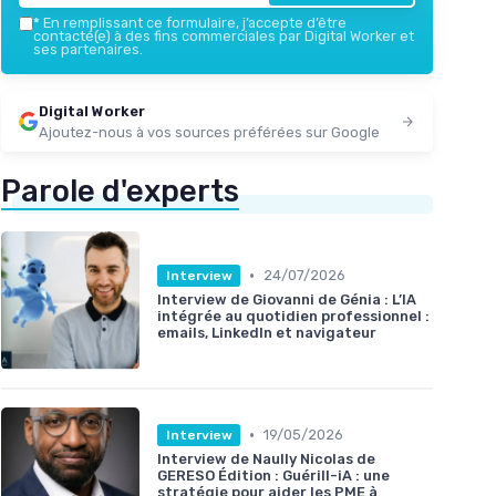
*
En remplissant ce formulaire, j’accepte d’être
contacté(e) à des fins commerciales par Digital Worker et
ses partenaires.
Digital Worker
Ajoutez-nous à vos sources préférées sur Google
Parole d'experts
•
24/07/2026
Interview
Interview de Giovanni de Génia : L’IA
intégrée au quotidien professionnel :
emails, LinkedIn et navigateur
•
19/05/2026
Interview
Interview de Naully Nicolas de
GERESO Édition : Guérill-iA : une
stratégie pour aider les PME à