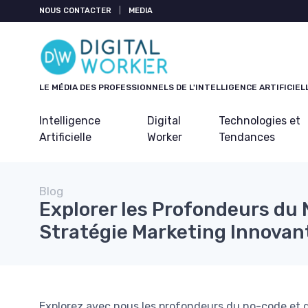
Panneau de gestion des cookies
NOUS CONTACTER
|
MEDIA
LE MÉDIA DES PROFESSIONNELS DE L'INTELLIGENCE ARTIFICIEL
Intelligence
Digital
Technologies et
Artificielle
Worker
Tendances
Blog
Explorer les Profondeurs du 
Stratégie Marketing Innovan
Explorez avec nous les profondeurs du no-code et