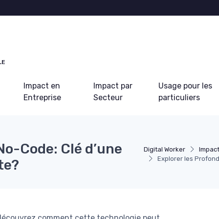
LE
Impact en
Impact par
Usage pour les
Entreprise
Secteur
particuliers
No-Code: Clé d’une
Digital Worker
Impact
Explorer les Profon
te?
 découvrez comment cette technologie peut