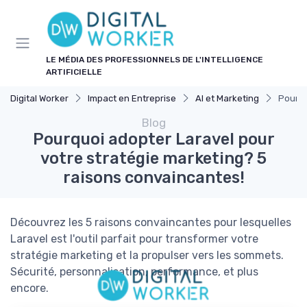
Panneau de gestion des cookies
LE MÉDIA DES PROFESSIONNELS DE L'INTELLIGENCE
ARTIFICIELLE
Digital Worker
Impact en Entreprise
AI et Marketing
Pourqu
Blog
Pourquoi adopter Laravel pour
votre stratégie marketing? 5
raisons convaincantes!
Découvrez les 5 raisons convaincantes pour lesquelles
Laravel est l'outil parfait pour transformer votre
stratégie marketing et la propulser vers les sommets.
Sécurité, personnalisation, performance, et plus
encore.