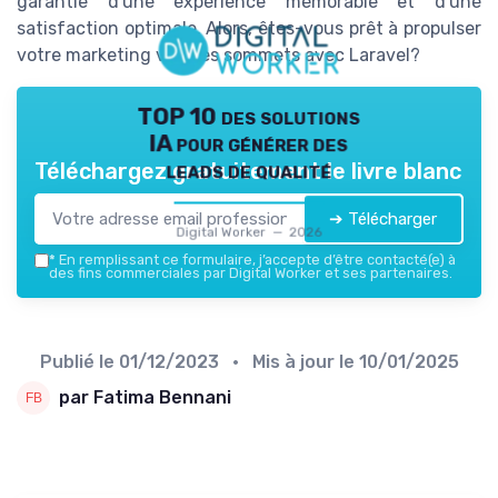
garantie d'une expérience mémorable et d'une
satisfaction optimale. Alors, êtes-vous prêt à propulser
votre marketing vers les sommets avec Laravel?
TOP 10 des solutions
IA pour générer des
leads de qualité
Téléchargez gratuitement le livre blanc
➔ Télécharger
Digital Worker — 2026
*
En remplissant ce formulaire, j’accepte d’être contacté(e) à
des fins commerciales par Digital Worker et ses partenaires.
Publié le
01/12/2023
• Mis à jour le
10/01/2025
par Fatima Bennani