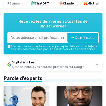
Résumer
ChatGPT
Claude
Mistral
Recevez les dernières actualités de
Digital Worker
➔ Je m'inscris
*
En remplissant ce formulaire, j’accepte d’être contacté(e) à
des fins commerciales par Digital Worker et ses partenaires.
Digital Worker
Ajoutez-nous à vos sources préférées sur Google
Parole d'experts