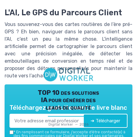
L'AI, Le GPS du Parcours Client
Vous souvenez-vous des cartes routières de l’ère pré-
GPS ? Eh bien, naviguer dans le parcours client sans
l'AI, c'est un peu la même chose. L'intelligence
artificielle permet de cartographier le parcours client
avec une précision inégalée, de détecter les
embouteillages de conversion en temps réel et de
proposer des détours personnalisés pour maintenir la
route vers l’achat.
TOP 10 des solutions
IA pour générer des
leads de qualité
Téléchargez gratuitement le livre blanc
➔ Télécharger
Digital Worker — 2026
*
En remplissant ce formulaire, j’accepte d’être contacté(e) à
des fins commerciales par Digital Worker et ses partenaires.