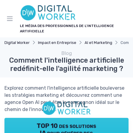
Panneau de gestion des cookies
LE MÉDIA DES PROFESSIONNELS DE L'INTELLIGENCE
ARTIFICIELLE
Digital Worker
Impact en Entreprise
AI et Marketing
Comment
Blog
Comment l'intelligence artificielle
redéfinit-elle l'agilité marketing ?
Explorez comment l'intelligence artificielle bouleverse
les stratégies marketing et découvrez comment une
agence Open AI peut être le compagnon idéal sur le
chemin de l'innovation.
TOP 10 des solutions
IA pour générer des