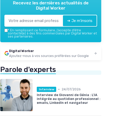
Recevez les dernières actualités de
Digital Worker
➔ Je m'inscris
*
En remplissant ce formulaire, j’accepte d’être
contacté(e) à des fins commerciales par Digital Worker et
ses partenaires.
Digital Worker
Ajoutez-nous à vos sources préférées sur Google
Parole d'experts
•
24/07/2026
Interview
Interview de Giovanni de Génia : L’IA
intégrée au quotidien professionnel :
emails, LinkedIn et navigateur