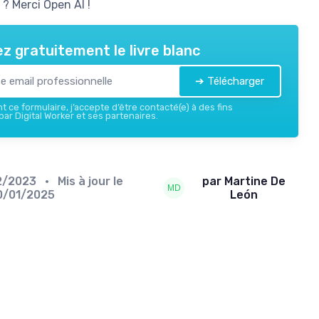
 ? Merci Open AI !
z gratuitement le livre blanc
➔ Télécharger
 ce formulaire, j’accepte d’être contacté(e) à des fins
ar Digital Worker et ses partenaires.
2/2023
• Mis à jour le
par Martine De
0/01/2025
León