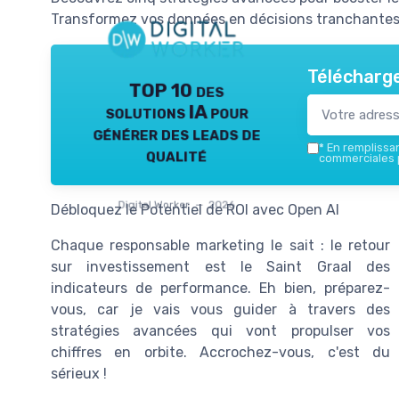
Transformez vos données en décisions tranchantes 
Télécharge
TOP 10 des
solutions IA pour
générer des leads de
*
En remplissant
qualité
commerciales p
Digital Worker — 2026
Débloquez le Potentiel de ROI avec Open AI
Chaque responsable marketing le sait : le retour
sur investissement est le Saint Graal des
indicateurs de performance. Eh bien, préparez-
vous, car je vais vous guider à travers des
stratégies avancées qui vont propulser vos
chiffres en orbite. Accrochez-vous, c'est du
sérieux !