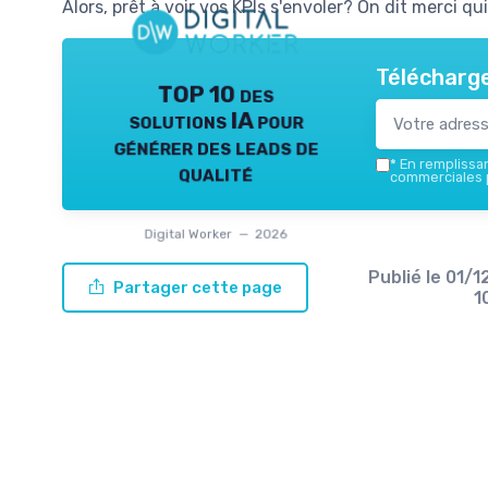
Alors, prêt à voir vos KPIs s'envoler? On dit merci qui
Télécharge
TOP 10 des
solutions IA pour
générer des leads de
*
En remplissant
qualité
commerciales p
Digital Worker — 2026
Publié le
01/1
Partager cette page
1