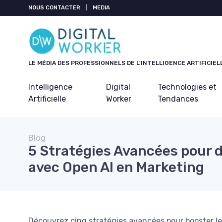
Panneau de gestion des cookies
NOUS CONTACTER
|
MEDIA
LE MÉDIA DES PROFESSIONNELS DE L'INTELLIGENCE ARTIFICIEL
Intelligence
Digital
Technologies et
Artificielle
Worker
Tendances
Blog
5 Stratégies Avancées pour d
avec Open AI en Marketing
Découvrez cinq stratégies avancées pour booster le 