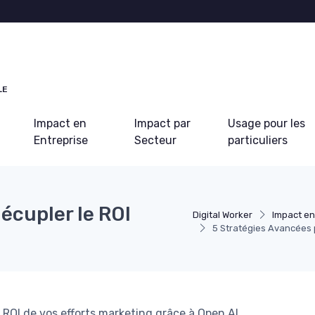
LE
Impact en
Impact par
Usage pour les
Entreprise
Secteur
particuliers
écupler le ROI
Digital Worker
Impact en
5 Stratégies Avancées 
ROI de vos efforts marketing grâce à Open AI.