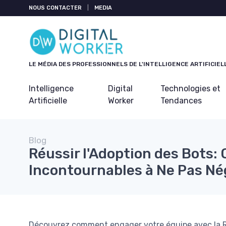
Panneau de gestion des cookies
NOUS CONTACTER
|
MEDIA
LE MÉDIA DES PROFESSIONNELS DE L'INTELLIGENCE ARTIFICIEL
Intelligence
Digital
Technologies et
Artificielle
Worker
Tendances
Blog
Réussir l'Adoption des Bots: 
Incontournables à Ne Pas Né
Découvrez comment engager votre équipe avec la RP