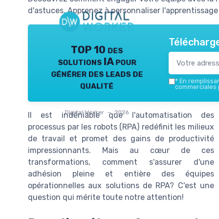
d'astuces. Apprenez à personnaliser l'apprentissage 
Télécharge
TOP 10 des
solutions IA pour
générer des leads de
*
En remplissant
qualité
commerciales p
Digital Worker — 2026
Il est indéniable que l'automatisation des
processus par les robots (RPA) redéfinit les milieux
de travail et promet des gains de productivité
impressionnants. Mais au cœur de ces
transformations, comment s'assurer d'une
adhésion pleine et entière des équipes
opérationnelles aux solutions de RPA? C'est une
question qui mérite toute notre attention!