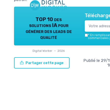
Télécharge
TOP 10 des
solutions IA pour
générer des leads de
*
En remplissant
qualité
commerciales p
Digital Worker — 2026
Publié le
29/
Partager cette page
1