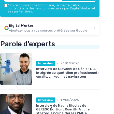
*
En remplissant ce formulaire, j’accepte d’être
contacté(e) à des fins commerciales par Digital Worker et
ses partenaires.
Digital Worker
Ajoutez-nous à vos sources préférées sur Google
Parole d'experts
•
24/07/2026
Interview
Interview de Giovanni de Génia : L’IA
intégrée au quotidien professionnel :
emails, LinkedIn et navigateur
•
19/05/2026
Interview
Interview de Naully Nicolas de
GERESO Édition : Guérill-iA : une
stratégie pour aider les PME à