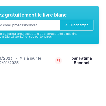
z gratuitement le livre blanc
➔ Télécharger
 ce formulaire, j’accepte d’être contacté(e) à des fins
ar Digital Worker et ses partenaires.
11/2023
• Mis à jour le
par Fatima
0/01/2025
Bennani