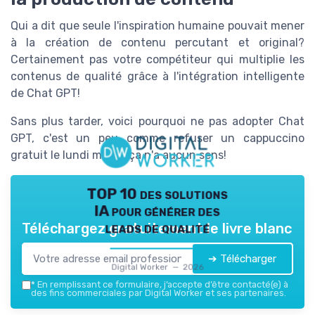
Qui a dit que seule l'inspiration humaine pouvait mener
à la création de contenu percutant et original?
Certainement pas votre compétiteur qui multiplie les
contenus de qualité grâce à l'intégration intelligente
de Chat GPT!
Sans plus tarder, voici pourquoi ne pas adopter Chat
GPT, c'est un peu comme refuser un cappuccino
gratuit le lundi matin; ça n'a aucun sens!
TOP 10 des solutions
IA pour générer des
leads de qualité
Téléchargez gratuitement le livre blanc
➔ Télécharger
Digital Worker — 2026
*
En remplissant ce formulaire, j’accepte d’être contacté(e) à
des fins commerciales par Digital Worker et ses partenaires.