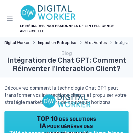
Panneau de gestion des cookies
LE MÉDIA DES PROFESSIONNELS DE L'INTELLIGENCE
ARTIFICIELLE
Digital Worker
Impact en Entreprise
AI et Ventes
Intégrati
Blog
Intégration de Chat GPT: Comment
Réinventer l'Interaction Client?
Découvrez comment la technologie Chat GPT peut
transformer vos interactions clients et propulser votre
stratégie marketing vers de nouveaux horizons.
TOP 10 des solutions
IA pour générer des
leads de qualité