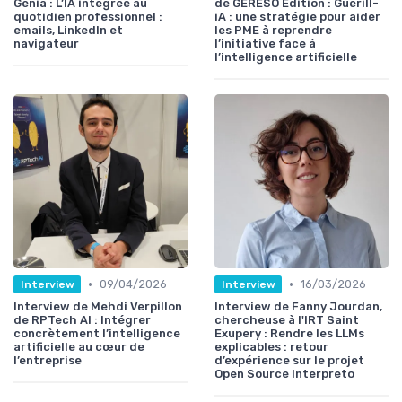
Génia : L’IA intégrée au
de GERESO Édition : Guérill-
quotidien professionnel :
iA : une stratégie pour aider
emails, LinkedIn et
les PME à reprendre
navigateur
l’initiative face à
l’intelligence artificielle
•
•
09/04/2026
16/03/2026
Interview
Interview
Interview de Mehdi Verpillon
Interview de Fanny Jourdan,
de RPTech AI : Intégrer
chercheuse à l'IRT Saint
concrètement l’intelligence
Exupery : Rendre les LLMs
artificielle au cœur de
explicables : retour
l’entreprise
d’expérience sur le projet
Open Source Interpreto