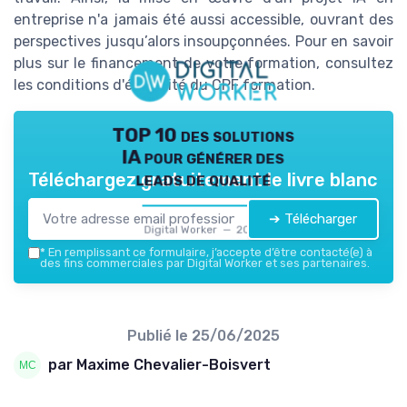
entreprise n'a jamais été aussi accessible, ouvrant des
perspectives jusqu’alors insoupçonnées. Pour en savoir
plus sur le financement de votre formation, consultez
les conditions d'éligibilité du CPF formation.
TOP 10 des solutions
IA pour générer des
leads de qualité
Téléchargez gratuitement le livre blanc
➔ Télécharger
Digital Worker — 2026
*
En remplissant ce formulaire, j’accepte d’être contacté(e) à
des fins commerciales par Digital Worker et ses partenaires.
Publié le
25/06/2025
par Maxime Chevalier-Boisvert