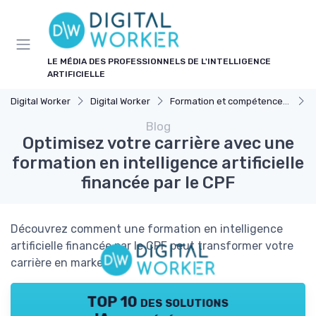
Panneau de gestion des cookies
LE MÉDIA DES PROFESSIONNELS DE L'INTELLIGENCE
ARTIFICIELLE
Digital Worker
Digital Worker
Formation et compétences nécessaires
O
Blog
Optimisez votre carrière avec une
formation en intelligence artificielle
financée par le CPF
Découvrez comment une formation en intelligence
artificielle financée par le CPF peut transformer votre
carrière en marketing.
TOP 10 des solutions