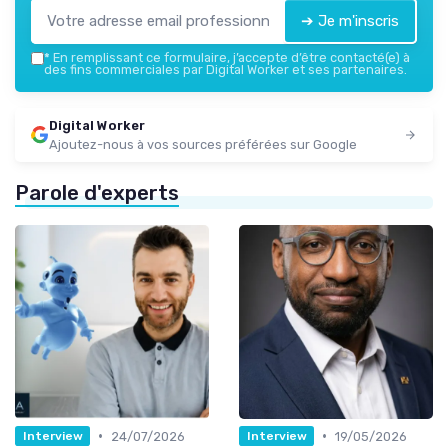
➔ Je m'inscris
*
En remplissant ce formulaire, j’accepte d’être contacté(e) à
des fins commerciales par Digital Worker et ses partenaires.
Digital Worker
Ajoutez-nous à vos sources préférées sur Google
Parole d'experts
•
•
24/07/2026
19/05/2026
Interview
Interview