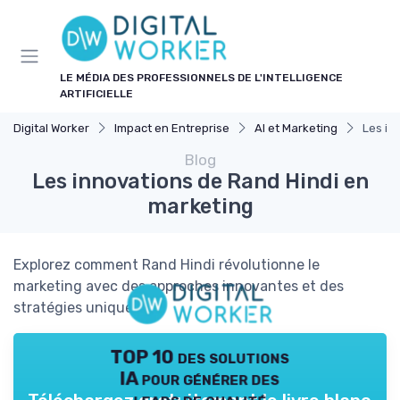
Panneau de gestion des cookies
LE MÉDIA DES PROFESSIONNELS DE L'INTELLIGENCE
ARTIFICIELLE
Digital Worker
Impact en Entreprise
AI et Marketing
Les in
Blog
Les innovations de Rand Hindi en
marketing
Explorez comment Rand Hindi révolutionne le
marketing avec des approches innovantes et des
stratégies uniques.
TOP 10 des solutions
IA pour générer des
leads de qualité