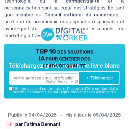
technologie, où la
confidentialité
et la
personnalisation sont au cœur des stratégies. En tant
que membre du
Conseil national du numérique
, il
continue de promouvoir une approche responsable et
avant-gardiste, inspirant les professionnels du
marketing à travers le monde.
TOP 10 des solutions
IA pour générer des
leads de qualité
Téléchargez gratuitement le livre blanc
➔ Télécharger
Digital Worker — 2026
*
En remplissant ce formulaire, j’accepte d’être contacté(e) à
des fins commerciales par Digital Worker et ses partenaires.
Publié le
04/04/2025
• Mis à jour le
05/04/2025
par Fatima Bennani