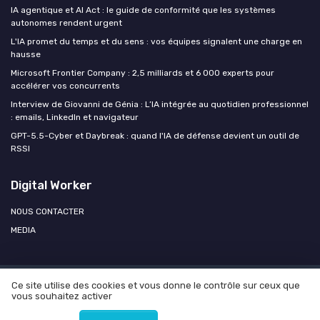
IA agentique et AI Act : le guide de conformité que les systèmes
autonomes rendent urgent
L'IA promet du temps et du sens : vos équipes signalent une charge en
hausse
Microsoft Frontier Company : 2,5 milliards et 6 000 experts pour
accélérer vos concurrents
Interview de Giovanni de Génia : L’IA intégrée au quotidien professionnel
: emails, LinkedIn et navigateur
GPT-5.5-Cyber et Daybreak : quand l'IA de défense devient un outil de
RSSI
Digital Worker
NOUS CONTACTER
MEDIA
Ce site utilise des cookies et vous donne le contrôle sur ceux que
Mentions légales
Politique de confidentialité
Agence OPEN
vous souhaitez activer
AI
© Digital Worker 2026