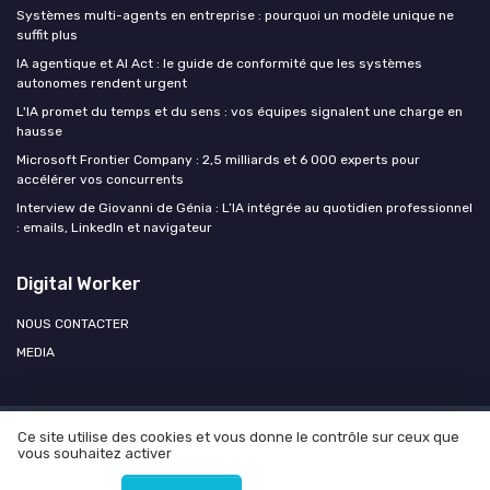
Systèmes multi-agents en entreprise : pourquoi un modèle unique ne
suffit plus
IA agentique et AI Act : le guide de conformité que les systèmes
autonomes rendent urgent
L'IA promet du temps et du sens : vos équipes signalent une charge en
hausse
Microsoft Frontier Company : 2,5 milliards et 6 000 experts pour
accélérer vos concurrents
Interview de Giovanni de Génia : L’IA intégrée au quotidien professionnel
: emails, LinkedIn et navigateur
Digital Worker
NOUS CONTACTER
MEDIA
Ce site utilise des cookies et vous donne le contrôle sur ceux que
Mentions légales
Politique de confidentialité
Agence OPEN
vous souhaitez activer
AI