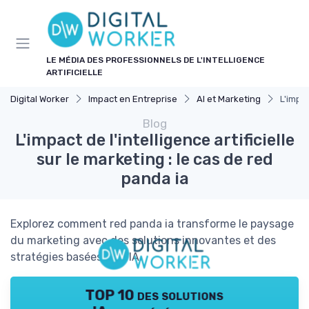
Panneau de gestion des cookies
LE MÉDIA DES PROFESSIONNELS DE L'INTELLIGENCE
ARTIFICIELLE
Digital Worker
Impact en Entreprise
AI et Marketing
L'impac
Blog
L'impact de l'intelligence artificielle
sur le marketing : le cas de red
panda ia
Explorez comment red panda ia transforme le paysage
du marketing avec des solutions innovantes et des
stratégies basées sur l'IA.
TOP 10 des solutions