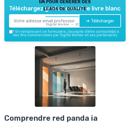
IA pour générer des
leads de qualité
Téléchargez gratuitement le livre blanc
➔ Télécharger
Digital Worker — 2026
*
En remplissant ce formulaire, j’accepte d’être contacté(e) à
des fins commerciales par Digital Worker et ses partenaires.
Comprendre red panda ia