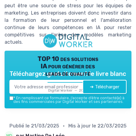
peut être une source de stress pour les équipes de
marketing. Les entreprises doivent donc investir dans
la formation de leur personnel et l'amélioration
continue de leurs compétences en IA pour rester
compétitives sur l'arène des modèles marketing
actuels.
TOP 10 des solutions
IA pour générer des
leads de qualité
Téléchargez gratuitement le livre blanc
➔ Télécharger
Digital Worker — 2026
*
En remplissant ce formulaire, j’accepte d’être contacté(e) à
des fins commerciales par Digital Worker et ses partenaires.
Publié le
21/03/2025
• Mis à jour le
22/03/2025
par Martine De León