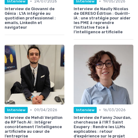
•
•
24/07/2026
19/05/2026
Interview
Interview
Interview de Giovanni de
Interview de Naully Nicolas
Génia : L’IA intégrée au
de GERESO Édition : Guérill-
quotidien professionnel :
iA : une stratégie pour aider
emails, LinkedIn et
les PME à reprendre
navigateur
l’initiative face à
l’intelligence artificielle
•
•
09/04/2026
16/03/2026
Interview
Interview
Interview de Mehdi Verpillon
Interview de Fanny Jourdan,
de RPTech AI : Intégrer
chercheuse à l'IRT Saint
concrètement l’intelligence
Exupery : Rendre les LLMs
artificielle au cœur de
explicables : retour
l’entreprise
d’expérience sur le projet