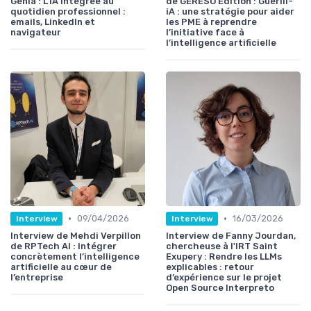
Génia : L’IA intégrée au
de GERESO Édition : Guérill-
quotidien professionnel :
iA : une stratégie pour aider
emails, LinkedIn et
les PME à reprendre
navigateur
l’initiative face à
l’intelligence artificielle
•
•
09/04/2026
16/03/2026
Interview
Interview
Interview de Mehdi Verpillon
Interview de Fanny Jourdan,
de RPTech AI : Intégrer
chercheuse à l'IRT Saint
concrètement l’intelligence
Exupery : Rendre les LLMs
artificielle au cœur de
explicables : retour
l’entreprise
d’expérience sur le projet
Open Source Interpreto