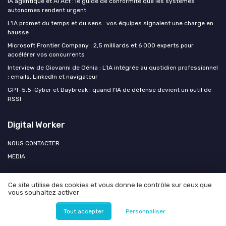
IA agentique et AI Act : le guide de conformité que les systèmes
autonomes rendent urgent
L'IA promet du temps et du sens : vos équipes signalent une charge en
hausse
Microsoft Frontier Company : 2,5 milliards et 6 000 experts pour
accélérer vos concurrents
Interview de Giovanni de Génia : L’IA intégrée au quotidien professionnel
: emails, LinkedIn et navigateur
GPT-5.5-Cyber et Daybreak : quand l'IA de défense devient un outil de
RSSI
Digital Worker
NOUS CONTACTER
MEDIA
Ce site utilise des cookies et vous donne le contrôle sur ceux que
vous souhaitez activer
Mentions légales
Politique de confidentialité
Agence OPEN
AI
Tout accepter
Personnaliser
© Digital Worker 2026