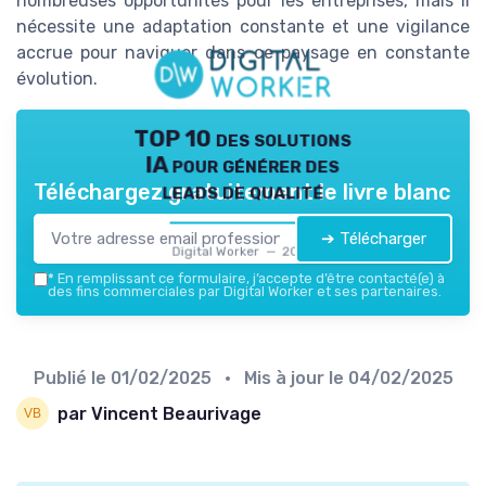
nombreuses opportunités pour les entreprises, mais il
nécessite une adaptation constante et une vigilance
accrue pour naviguer dans ce paysage en constante
évolution.
TOP 10 des solutions
IA pour générer des
leads de qualité
Téléchargez gratuitement le livre blanc
➔ Télécharger
Digital Worker — 2026
*
En remplissant ce formulaire, j’accepte d’être contacté(e) à
des fins commerciales par Digital Worker et ses partenaires.
Publié le
01/02/2025
• Mis à jour le
04/02/2025
par Vincent Beaurivage