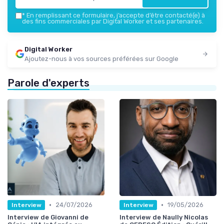
*
En remplissant ce formulaire, j’accepte d’être contacté(e) à
des fins commerciales par Digital Worker et ses partenaires.
Digital Worker
Ajoutez-nous à vos sources préférées sur Google
Parole d'experts
•
•
24/07/2026
19/05/2026
Interview
Interview
Interview de Giovanni de
Interview de Naully Nicolas