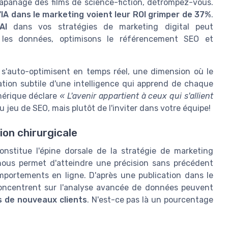
t l'apanage des films de science-fiction, détrompez-vous.
'
IA dans le marketing voient leur ROI grimper de 37%
.
AI
dans vos stratégies de marketing digital peut
 les données, optimisons le référencement SEO et
'auto-optimisent en temps réel, une dimension où le
étation subtile d'une intelligence qui apprend de chaque
umérique déclare
« L'avenir appartient à ceux qui s'allient
au jeu de SEO, mais plutôt de l'inviter dans votre équipe!
on chirurgicale
nstitue l'épine dorsale de la stratégie de marketing
ous permet d'atteindre une précision sans précédent
portements en ligne. D'après une publication dans le
 concentrent sur l'analyse avancée de données peuvent
 de nouveaux clients
. N'est-ce pas là un pourcentage