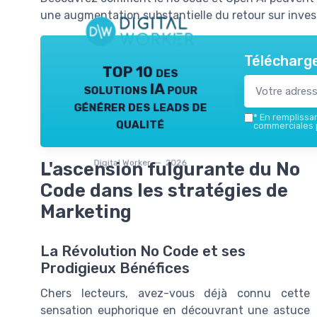
une augmentation substantielle du retour sur inve
Télécharge
TOP 10 des
solutions IA pour
générer des leads de
*
En remplissant
qualité
commerciales p
Digital Worker — 2026
L'ascension fulgurante du No
Code dans les stratégies de
Marketing
La Révolution No Code et ses
Prodigieux Bénéfices
Chers lecteurs, avez-vous déjà connu cette
sensation euphorique en découvrant une astuce