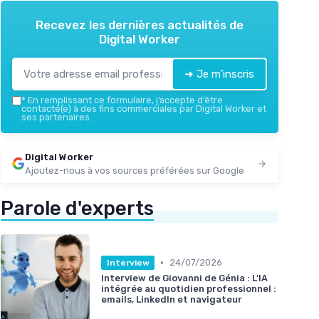
Recevez les dernières actualités de
Digital Worker
➔ Je m'inscris
*
En remplissant ce formulaire, j’accepte d’être
contacté(e) à des fins commerciales par Digital Worker et
ses partenaires.
Digital Worker
Ajoutez-nous à vos sources préférées sur Google
Parole d'experts
•
24/07/2026
Interview
Interview de Giovanni de Génia : L’IA
intégrée au quotidien professionnel :
emails, LinkedIn et navigateur