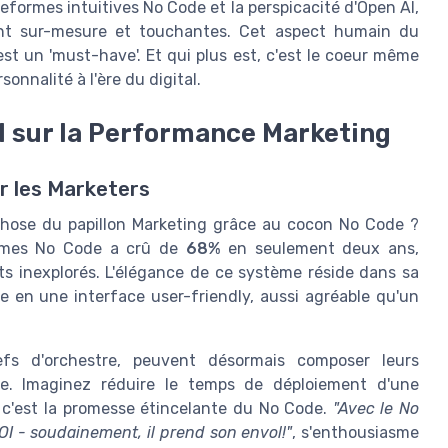
teformes intuitives No Code et la perspicacité d'Open AI,
ient sur-mesure et touchantes. Cet aspect humain du
est un 'must-have'. Et qui plus est, c'est le coeur même
onnalité à l'ère du digital.
AI sur la Performance Marketing
r les Marketers
phose du papillon Marketing grâce au cocon No Code ?
formes No Code a crû de
68%
en seulement deux ans,
ets inexplorés. L'élégance de ce système réside dans sa
ue en une interface user-friendly, aussi agréable qu'un
efs d'orchestre, peuvent désormais composer leurs
e. Imaginez réduire le temps de déploiement d'une
 c'est la promesse étincelante du No Code.
"Avec le No
OI - soudainement, il prend son envol!"
, s'enthousiasme