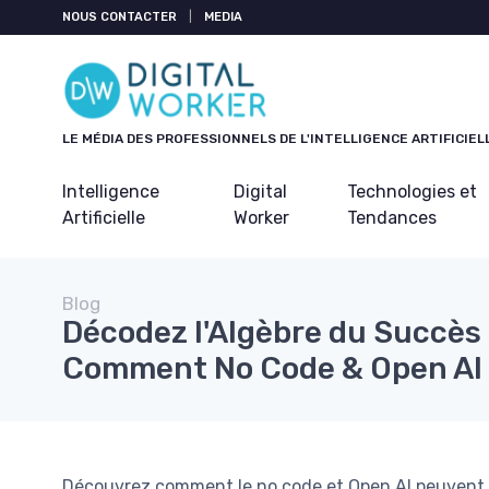
Panneau de gestion des cookies
NOUS CONTACTER
|
MEDIA
LE MÉDIA DES PROFESSIONNELS DE L'INTELLIGENCE ARTIFICIEL
Intelligence
Digital
Technologies et
Artificielle
Worker
Tendances
Blog
Décodez l'Algèbre du Succès
Comment No Code & Open AI 
Découvrez comment le no code et Open AI peuvent 