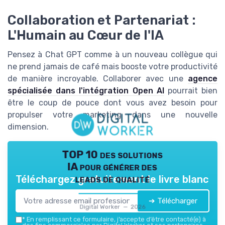
Collaboration et Partenariat :
L'Humain au Cœur de l'IA
Pensez à Chat GPT comme à un nouveau collègue qui
ne prend jamais de café mais booste votre productivité
de manière incroyable. Collaborer avec une
agence
spécialisée dans l'intégration Open AI
pourrait bien
être le coup de pouce dont vous avez besoin pour
propulser votre marketing dans une nouvelle
dimension.
TOP 10 des solutions
IA pour générer des
leads de qualité
Téléchargez gratuitement le livre blanc
➔ Télécharger
Digital Worker — 2026
*
En remplissant ce formulaire, j’accepte d’être contacté(e) à