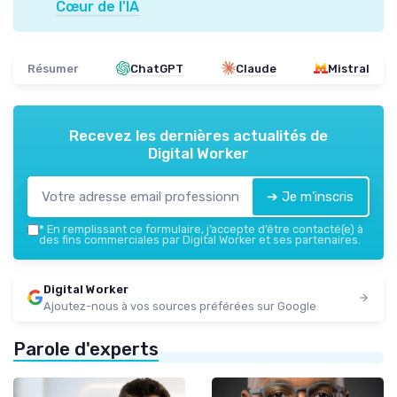
Cœur de l'IA
Résumer
ChatGPT
Claude
Mistral
Recevez les dernières actualités de
Digital Worker
➔ Je m'inscris
*
En remplissant ce formulaire, j’accepte d’être contacté(e) à
des fins commerciales par Digital Worker et ses partenaires.
Digital Worker
Ajoutez-nous à vos sources préférées sur Google
Parole d'experts